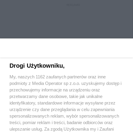
REKLAMA
Drogi Użytkowniku,
My, naszych 1162 zaufanych partnerów oraz inne
Wydawca mediów
lokalnych
podmioty z Media Operator sp z.o.o. uzyskujemy dostęp i
przechowujemy informacje na urządzeniu oraz
przetwarzamy dane osobowe, takie jak unikalne
identyfikatory, standardowe informacje wysyłane przez
urządzenie czy dane przeglądania w celu zapewniania
spersonalizowanych reklam, wybór spersonalizowanych
Nie zapomnij
treści, pomiar reklam i treści, badanie odbiorców oraz
zapoznać się z:
polityką prywatności
regulamin korzystania z portali
ulepszanie usług. Za zgodą Użytkownika my i Zaufani
Twoje
miasto
Skontaktuj się
z nami