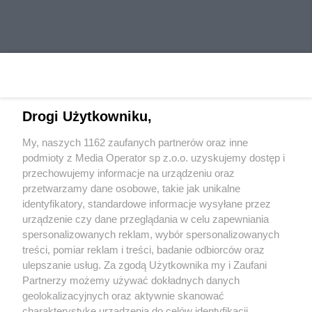
Drogi Użytkowniku,
My, naszych 1162 zaufanych partnerów oraz inne
Wydawca mediów
lokalnych
podmioty z Media Operator sp z.o.o. uzyskujemy dostęp i
przechowujemy informacje na urządzeniu oraz
przetwarzamy dane osobowe, takie jak unikalne
identyfikatory, standardowe informacje wysyłane przez
urządzenie czy dane przeglądania w celu zapewniania
spersonalizowanych reklam, wybór spersonalizowanych
Nie zapomnij
treści, pomiar reklam i treści, badanie odbiorców oraz
zapoznać się z:
polityką prywatności
regulamin korzystania z portali
ulepszanie usług. Za zgodą Użytkownika my i Zaufani
Twoje
miasto
Skontaktuj się
z nami
Partnerzy możemy używać dokładnych danych
Piekary Śląskie
Kontakt
geolokalizacyjnych oraz aktywnie skanować
Chorzów
Wydawca
charakterystykę urządzenia do celów identyfikacji.