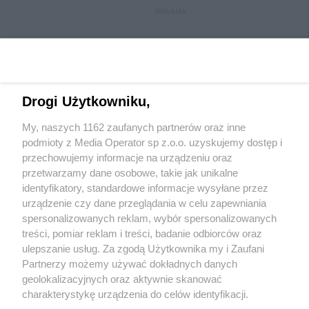
REKLAMA
Drogi Użytkowniku,
My, naszych 1162 zaufanych partnerów oraz inne
podmioty z Media Operator sp z.o.o. uzyskujemy dostęp i
przechowujemy informacje na urządzeniu oraz
przetwarzamy dane osobowe, takie jak unikalne
Wydawca mediów
lokalnych
identyfikatory, standardowe informacje wysyłane przez
urządzenie czy dane przeglądania w celu zapewniania
spersonalizowanych reklam, wybór spersonalizowanych
treści, pomiar reklam i treści, badanie odbiorców oraz
ulepszanie usług. Za zgodą Użytkownika my i Zaufani
Partnerzy możemy używać dokładnych danych
geolokalizacyjnych oraz aktywnie skanować
Nie zapomnij
zapoznać się z:
polityką prywatności
regulamin korzystania z portali
charakterystykę urządzenia do celów identyfikacji.
Twoje
miasto
Skontaktuj się
z nami
Ponieważ cenimy Twoją prywatność, prosimy o zgodę na