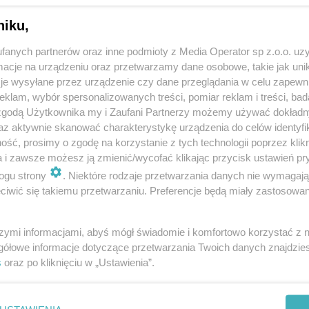
niku,
fanych partnerów oraz inne podmioty z Media Operator sp z.o.o. uz
cje na urządzeniu oraz przetwarzamy dane osobowe, takie jak unika
je wysyłane przez urządzenie czy dane przeglądania w celu zapewn
klam, wybór spersonalizowanych treści, pomiar reklam i treści, bad
 zgodą Użytkownika my i Zaufani Partnerzy możemy używać dokład
az aktywnie skanować charakterystykę urządzenia do celów identyfi
ść, prosimy o zgodę na korzystanie z tych technologii poprzez klikn
a i zawsze możesz ją zmienić/wycofać klikając przycisk ustawień pr
ogu strony
. Niektóre rodzaje przetwarzania danych nie wymagaj
iwić się takiemu przetwarzaniu. Preferencje będą miały zastosowania
szymi informacjami, abyś mógł świadomie i komfortowo korzystać z
gółowe informacje dotyczące przetwarzania Twoich danych znajdzi
s
oraz po kliknięciu w „Ustawienia”.