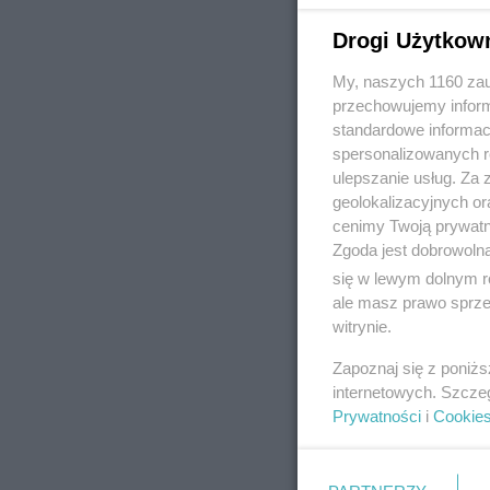
Drogi Użytkow
My, naszych 1160 zau
REKLAMA
przechowujemy informa
standardowe informac
spersonalizowanych re
ulepszanie usług. Za
geolokalizacyjnych or
cenimy Twoją prywatno
Zgoda jest dobrowoln
się w lewym dolnym r
ale masz prawo sprzec
witrynie.
Zapoznaj się z poniż
internetowych. Szcze
Prywatności
i
Cookie