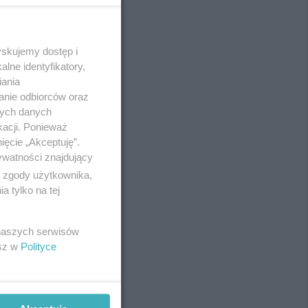
yskujemy dostęp i
REKLAMA
lne identyfikatory,
iania
anie odbiorców oraz
nych danych
kacji. Ponieważ
ięcie „Akceptuję”.
ywatności znajdujący
ą zgody użytkownika,
 tylko na tej
 naszych serwisów
esz w
Polityce