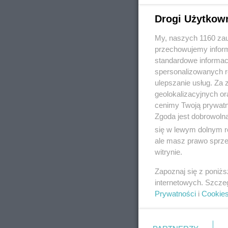
Drogi Użytkow
My, naszych 1160 zau
REKLAMA
przechowujemy informa
standardowe informac
spersonalizowanych re
ulepszanie usług. Za
geolokalizacyjnych or
cenimy Twoją prywatno
Zgoda jest dobrowoln
się w lewym dolnym r
ale masz prawo sprzec
witrynie.
Zapoznaj się z poniż
internetowych. Szcze
Prywatności
i
Cookie