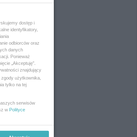
yskujemy dostęp i
REKLAMA
lne identyfikatory,
iania
anie odbiorców oraz
nych danych
kacji. Ponieważ
ięcie „Akceptuję”.
ywatności znajdujący
ą zgody użytkownika,
 tylko na tej
 naszych serwisów
esz w
Polityce