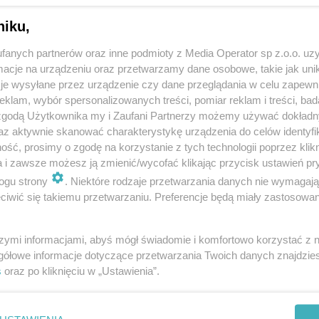
niku,
fanych partnerów oraz inne podmioty z Media Operator sp z.o.o. uz
cje na urządzeniu oraz przetwarzamy dane osobowe, takie jak unika
je wysyłane przez urządzenie czy dane przeglądania w celu zapewn
klam, wybór spersonalizowanych treści, pomiar reklam i treści, bad
 zgodą Użytkownika my i Zaufani Partnerzy możemy używać dokład
az aktywnie skanować charakterystykę urządzenia do celów identyfi
ść, prosimy o zgodę na korzystanie z tych technologii poprzez klikn
a i zawsze możesz ją zmienić/wycofać klikając przycisk ustawień pr
ogu strony
. Niektóre rodzaje przetwarzania danych nie wymagaj
iwić się takiemu przetwarzaniu. Preferencje będą miały zastosowania
szymi informacjami, abyś mógł świadomie i komfortowo korzystać z
gółowe informacje dotyczące przetwarzania Twoich danych znajdzi
s
oraz po kliknięciu w „Ustawienia”.