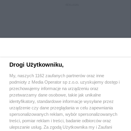
REKLAMA
Drogi Użytkowniku,
My, naszych 1162 zaufanych partnerów oraz inne
Wydawca mediów
lokalnych
podmioty z Media Operator sp z.o.o. uzyskujemy dostęp i
przechowujemy informacje na urządzeniu oraz
przetwarzamy dane osobowe, takie jak unikalne
identyfikatory, standardowe informacje wysyłane przez
urządzenie czy dane przeglądania w celu zapewniania
spersonalizowanych reklam, wybór spersonalizowanych
Nie zapomnij
treści, pomiar reklam i treści, badanie odbiorców oraz
zapoznać się z:
polityką prywatności
regulamin korzystania z portali
ulepszanie usług. Za zgodą Użytkownika my i Zaufani
Twoje
miasto
Skontaktuj się
z nami