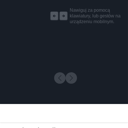
REKLAMA
Nawiguj za pomocą
klawiatury, lub gestów na
urządzeniu mobilnym.