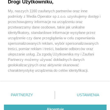
Drogi Użytkowniku,
Świąteczne czytanie bajek w chorzowskiej
komendzie policji
My, naszych 1160 zaufanych partnerów oraz inne
Wydawca mediów
lokalnych
podmioty z Media Operator sp z.o.o. uzyskujemy dostęp i
3 / 21
przechowujemy informacje na urządzeniu oraz
Świąteczne czytanie bajek w
przetwarzamy dane osobowe, takie jak unikalne
identyfikatory, standardowe informacje wysyłane przez
chorzowskiej komendzie
urządzenie czy dane przeglądania w celu zapewniania
spersonalizowanych reklam, wybór spersonalizowanych
policji
Nie zapomnij
treści, pomiar reklam i treści, badanie odbiorców oraz
zapoznać się z:
polityką prywatności
regulamin korzystania z portali
ulepszanie usług. Za zgodą Użytkownika my i Zaufani
Twoje
miasto
Skontakuj się
z nami
Partnerzy możemy używać dokładnych danych
Choinka, pierniki, policyjna maskotka Sznupek i
Piekary Śląskie
Kontakt
geolokalizacyjnych oraz aktywnie skanować
Chorzów
Wydawca
charakterystykę urządzenia do celów identyfikacji.
mundurowi czytający bajki. Tak było w Komendzie
Tarnowskie Góry
Redakcja
Ruda Śląska
Newsletter
Ponieważ cenimy Twoją prywatność, prosimy o zgodę na
Miejskiej Policji w Chorzowie, którą odwiedziły dzieci z
Świętochłowice
Reklama
korzystanie z tych technologii poprzez kliknięcie
Tychy
kilku przedszkoli.
„Akceptuję”. Zgoda jest dobrowolna i zawsze możesz ją
Bytom
Katowice
zmienić/wycofać klikając przycisk ustawień prywatności
PARTNERZY
USTAWIENIA
Gliwice
znajdujący się w lewym dolnym rogu strony
. Niektóre
Zabrze
Zagłębie
rodzaje przetwarzania danych nie wymagają zgody
REKLAMA
użytkownika, ale masz prawo sprzeciwić się takiemu
Akceptuję