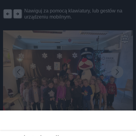
REKLAMA
Nawiguj za pomocą klawiatury, lub gestów na
urządzeniu mobilnym.
fot: