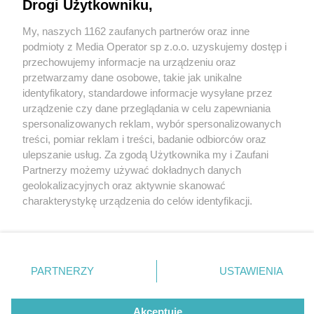
Drogi Użytkowniku,
My, naszych 1162 zaufanych partnerów oraz inne
Wydawca mediów
lokalnych
podmioty z Media Operator sp z.o.o. uzyskujemy dostęp i
przechowujemy informacje na urządzeniu oraz
przetwarzamy dane osobowe, takie jak unikalne
identyfikatory, standardowe informacje wysyłane przez
urządzenie czy dane przeglądania w celu zapewniania
1 / 0
spersonalizowanych reklam, wybór spersonalizowanych
Nie zapomnij
treści, pomiar reklam i treści, badanie odbiorców oraz
zapoznać się z:
polityką prywatności
regulamin korzystania z portali
ulepszanie usług. Za zgodą Użytkownika my i Zaufani
Twoje
miasto
Skontakuj się
z nami
Partnerzy możemy używać dokładnych danych
Piekary Śląskie
Kontakt
geolokalizacyjnych oraz aktywnie skanować
Chorzów
Wydawca
charakterystykę urządzenia do celów identyfikacji.
Tarnowskie Góry
Redakcja
Ruda Śląska
Newsletter
Ponieważ cenimy Twoją prywatność, prosimy o zgodę na
Świętochłowice
Reklama
korzystanie z tych technologii poprzez kliknięcie
Tychy
„Akceptuję”. Zgoda jest dobrowolna i zawsze możesz ją
Bytom
Katowice
zmienić/wycofać klikając przycisk ustawień prywatności
REKLAMA
PARTNERZY
USTAWIENIA
Gliwice
znajdujący się w lewym dolnym rogu strony
. Niektóre
Zabrze
Zagłębie
rodzaje przetwarzania danych nie wymagają zgody
użytkownika, ale masz prawo sprzeciwić się takiemu
Akceptuję