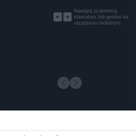
REKLAMA
Nawiguj za pomocą
klawiatury, lub gestów na
urządzeniu mobilnym.