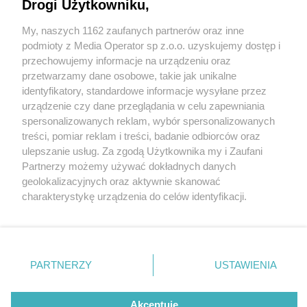
Drogi Użytkowniku,
My, naszych 1162 zaufanych partnerów oraz inne
Wydawca mediów
lokalnych
podmioty z Media Operator sp z.o.o. uzyskujemy dostęp i
przechowujemy informacje na urządzeniu oraz
przetwarzamy dane osobowe, takie jak unikalne
identyfikatory, standardowe informacje wysyłane przez
urządzenie czy dane przeglądania w celu zapewniania
2 / 0
spersonalizowanych reklam, wybór spersonalizowanych
Nie zapomnij
treści, pomiar reklam i treści, badanie odbiorców oraz
zapoznać się z:
polityką prywatności
regulamin korzystania z portali
ulepszanie usług. Za zgodą Użytkownika my i Zaufani
Twoje
miasto
Skontakuj się
z nami
Partnerzy możemy używać dokładnych danych
Piekary Śląskie
Kontakt
geolokalizacyjnych oraz aktywnie skanować
Chorzów
Wydawca
charakterystykę urządzenia do celów identyfikacji.
Tarnowskie Góry
Redakcja
Ruda Śląska
Newsletter
Ponieważ cenimy Twoją prywatność, prosimy o zgodę na
Świętochłowice
Reklama
korzystanie z tych technologii poprzez kliknięcie
Tychy
„Akceptuję”. Zgoda jest dobrowolna i zawsze możesz ją
Bytom
Katowice
zmienić/wycofać klikając przycisk ustawień prywatności
REKLAMA
PARTNERZY
USTAWIENIA
Gliwice
znajdujący się w lewym dolnym rogu strony
. Niektóre
Zabrze
Zagłębie
rodzaje przetwarzania danych nie wymagają zgody
użytkownika, ale masz prawo sprzeciwić się takiemu
Akceptuję