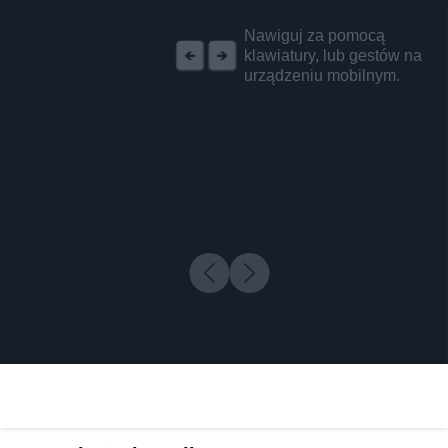
REKLAMA
Nawiguj za pomocą
klawiatury, lub gestów na
urządzeniu mobilnym.