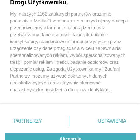
Drogi Użytkowniku,
My, naszych 1162 zaufanych partnerów oraz inne
Wydawca mediów
lokalnych
podmioty z Media Operator sp z.o.o. uzyskujemy dostęp i
przechowujemy informacje na urządzeniu oraz
przetwarzamy dane osobowe, takie jak unikalne
identyfikatory, standardowe informacje wysyłane przez
urządzenie czy dane przeglądania w celu zapewniania
3 / 0
spersonalizowanych reklam, wybór spersonalizowanych
Nie zapomnij
treści, pomiar reklam i treści, badanie odbiorców oraz
zapoznać się z:
polityką prywatności
regulamin korzystania z portali
ulepszanie usług. Za zgodą Użytkownika my i Zaufani
Twoje
miasto
Skontakuj się
z nami
Partnerzy możemy używać dokładnych danych
Piekary Śląskie
Kontakt
geolokalizacyjnych oraz aktywnie skanować
Chorzów
Wydawca
charakterystykę urządzenia do celów identyfikacji.
Tarnowskie Góry
Redakcja
Ruda Śląska
Newsletter
Ponieważ cenimy Twoją prywatność, prosimy o zgodę na
Świętochłowice
Reklama
korzystanie z tych technologii poprzez kliknięcie
Tychy
„Akceptuję”. Zgoda jest dobrowolna i zawsze możesz ją
Bytom
Katowice
zmienić/wycofać klikając przycisk ustawień prywatności
REKLAMA
PARTNERZY
USTAWIENIA
Gliwice
znajdujący się w lewym dolnym rogu strony
. Niektóre
Zabrze
Zagłębie
rodzaje przetwarzania danych nie wymagają zgody
użytkownika, ale masz prawo sprzeciwić się takiemu
Akceptuję