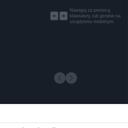
REKLAMA
Nawiguj za pomocą
klawiatury, lub gestów na
urządzeniu mobilnym.