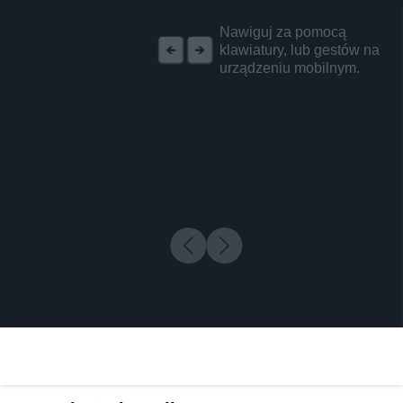
REKLAMA
Nawiguj za pomocą
klawiatury, lub gestów na
urządzeniu mobilnym.