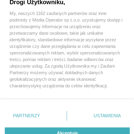
Drogi Użytkowniku,
My, naszych 1162 zaufanych partnerów oraz inne
Wydawca mediów
lokalnych
podmioty z Media Operator sp z.o.o. uzyskujemy dostęp i
przechowujemy informacje na urządzeniu oraz
przetwarzamy dane osobowe, takie jak unikalne
identyfikatory, standardowe informacje wysyłane przez
urządzenie czy dane przeglądania w celu zapewniania
4 / 0
spersonalizowanych reklam, wybór spersonalizowanych
Nie zapomnij
treści, pomiar reklam i treści, badanie odbiorców oraz
zapoznać się z:
polityką prywatności
regulamin korzystania z portali
ulepszanie usług. Za zgodą Użytkownika my i Zaufani
Twoje
miasto
Skontakuj się
z nami
Partnerzy możemy używać dokładnych danych
Piekary Śląskie
Kontakt
geolokalizacyjnych oraz aktywnie skanować
Chorzów
Wydawca
charakterystykę urządzenia do celów identyfikacji.
Tarnowskie Góry
Redakcja
Ruda Śląska
Newsletter
Ponieważ cenimy Twoją prywatność, prosimy o zgodę na
Świętochłowice
Reklama
korzystanie z tych technologii poprzez kliknięcie
Tychy
„Akceptuję”. Zgoda jest dobrowolna i zawsze możesz ją
Bytom
Katowice
zmienić/wycofać klikając przycisk ustawień prywatności
REKLAMA
PARTNERZY
USTAWIENIA
Gliwice
znajdujący się w lewym dolnym rogu strony
. Niektóre
Zabrze
Zagłębie
rodzaje przetwarzania danych nie wymagają zgody
użytkownika, ale masz prawo sprzeciwić się takiemu
Akceptuję