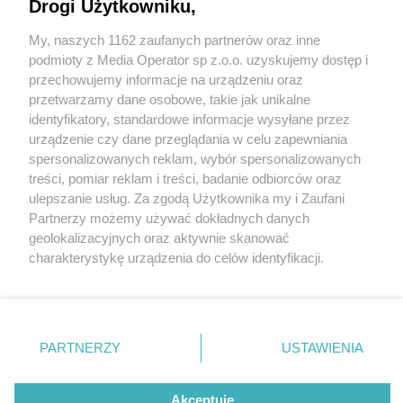
Drogi Użytkowniku,
My, naszych 1162 zaufanych partnerów oraz inne
Wydawca mediów
lokalnych
podmioty z Media Operator sp z.o.o. uzyskujemy dostęp i
przechowujemy informacje na urządzeniu oraz
przetwarzamy dane osobowe, takie jak unikalne
identyfikatory, standardowe informacje wysyłane przez
urządzenie czy dane przeglądania w celu zapewniania
1 / 0
spersonalizowanych reklam, wybór spersonalizowanych
Nie zapomnij
treści, pomiar reklam i treści, badanie odbiorców oraz
zapoznać się z:
polityką prywatności
regulamin korzystania z portali
ulepszanie usług. Za zgodą Użytkownika my i Zaufani
Twoje
miasto
Skontakuj się
z nami
Partnerzy możemy używać dokładnych danych
Piekary Śląskie
Kontakt
geolokalizacyjnych oraz aktywnie skanować
Chorzów
Wydawca
charakterystykę urządzenia do celów identyfikacji.
Tarnowskie Góry
Redakcja
Ruda Śląska
Newsletter
Ponieważ cenimy Twoją prywatność, prosimy o zgodę na
Świętochłowice
Reklama
korzystanie z tych technologii poprzez kliknięcie
Tychy
„Akceptuję”. Zgoda jest dobrowolna i zawsze możesz ją
Bytom
Katowice
zmienić/wycofać klikając przycisk ustawień prywatności
REKLAMA
PARTNERZY
USTAWIENIA
Gliwice
znajdujący się w lewym dolnym rogu strony
. Niektóre
Zabrze
Zagłębie
rodzaje przetwarzania danych nie wymagają zgody
użytkownika, ale masz prawo sprzeciwić się takiemu
Akceptuję