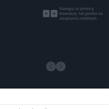
REKLAMA
Nawiguj za pomocą
klawiatury, lub gestów na
urządzeniu mobilnym.