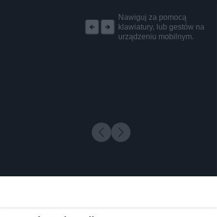
REKLAMA
Nawiguj za pomocą
klawiatury, lub gestów na
urządzeniu mobilnym.