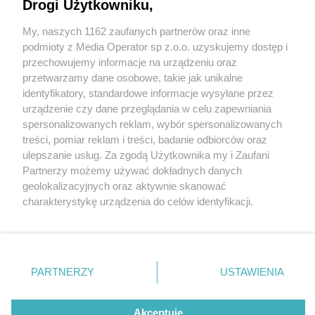
Drogi Użytkowniku,
My, naszych 1162 zaufanych partnerów oraz inne
Wydawca mediów
lokalnych
podmioty z Media Operator sp z.o.o. uzyskujemy dostęp i
przechowujemy informacje na urządzeniu oraz
przetwarzamy dane osobowe, takie jak unikalne
identyfikatory, standardowe informacje wysyłane przez
urządzenie czy dane przeglądania w celu zapewniania
5 / 0
spersonalizowanych reklam, wybór spersonalizowanych
Nie zapomnij
treści, pomiar reklam i treści, badanie odbiorców oraz
zapoznać się z:
polityką prywatności
regulamin korzystania z portali
ulepszanie usług. Za zgodą Użytkownika my i Zaufani
Twoje
miasto
Skontakuj się
z nami
Partnerzy możemy używać dokładnych danych
Piekary Śląskie
Kontakt
geolokalizacyjnych oraz aktywnie skanować
Chorzów
Wydawca
charakterystykę urządzenia do celów identyfikacji.
Tarnowskie Góry
Redakcja
Ruda Śląska
Newsletter
Ponieważ cenimy Twoją prywatność, prosimy o zgodę na
Świętochłowice
Reklama
korzystanie z tych technologii poprzez kliknięcie
Tychy
„Akceptuję”. Zgoda jest dobrowolna i zawsze możesz ją
Bytom
Katowice
zmienić/wycofać klikając przycisk ustawień prywatności
REKLAMA
PARTNERZY
USTAWIENIA
Gliwice
znajdujący się w lewym dolnym rogu strony
. Niektóre
Zabrze
Zagłębie
rodzaje przetwarzania danych nie wymagają zgody
użytkownika, ale masz prawo sprzeciwić się takiemu
Akceptuję