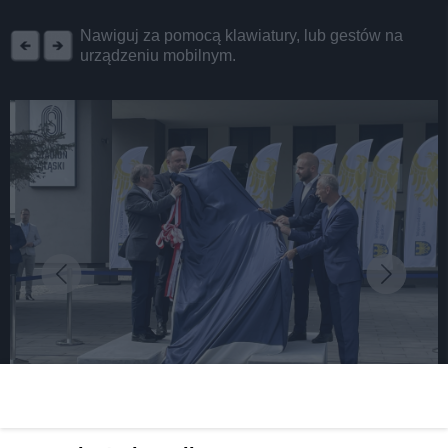
REKLAMA
Nawiguj za pomocą klawiatury, lub gestów na
urządzeniu mobilnym.
fot: