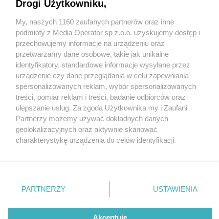
Drogi Użytkowniku,
Przy Stadionie Śląskim odsłonięto pomnik
wybitnego sportowca. To wizerunek Gerarda
My, naszych 1160 zaufanych partnerów oraz inne
Cieślika
Wydawca mediów
lokalnych
podmioty z Media Operator sp z.o.o. uzyskujemy dostęp i
przechowujemy informacje na urządzeniu oraz
przetwarzamy dane osobowe, takie jak unikalne
identyfikatory, standardowe informacje wysyłane przez
urządzenie czy dane przeglądania w celu zapewniania
2 / 12
spersonalizowanych reklam, wybór spersonalizowanych
Nie zapomnij
treści, pomiar reklam i treści, badanie odbiorców oraz
Odsłonięcie pomnika
zapoznać się z:
polityką prywatności
regulamin korzystania z portali
ulepszanie usług. Za zgodą Użytkownika my i Zaufani
Twoje
miasto
Skontakuj się
z nami
Partnerzy możemy używać dokładnych danych
Gerarda Cieślika
Piekary Śląskie
Kontakt
geolokalizacyjnych oraz aktywnie skanować
Chorzów
Wydawca
charakterystykę urządzenia do celów identyfikacji.
Tarnowskie Góry
Redakcja
Ruda Śląska
Newsletter
Ponieważ cenimy Twoją prywatność, prosimy o zgodę na
Świętochłowice
Reklama
korzystanie z tych technologii poprzez kliknięcie
Tychy
„Akceptuję”. Zgoda jest dobrowolna i zawsze możesz ją
Bytom
Katowice
zmienić/wycofać klikając przycisk ustawień prywatności
REKLAMA
PARTNERZY
USTAWIENIA
Gliwice
znajdujący się w lewym dolnym rogu strony
. Niektóre
Zabrze
Zagłębie
rodzaje przetwarzania danych nie wymagają zgody
użytkownika, ale masz prawo sprzeciwić się takiemu
Akceptuję