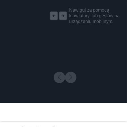
REKLAMA
Nawiguj za pomocą
klawiatury, lub gestów na
urządzeniu mobilnym.