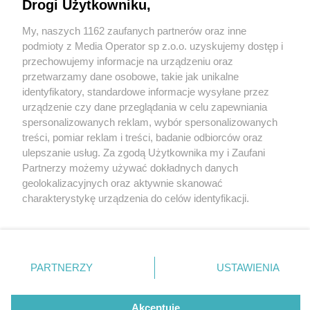
Drogi Użytkowniku,
My, naszych 1162 zaufanych partnerów oraz inne
Wydawca mediów
lokalnych
podmioty z Media Operator sp z.o.o. uzyskujemy dostęp i
przechowujemy informacje na urządzeniu oraz
przetwarzamy dane osobowe, takie jak unikalne
identyfikatory, standardowe informacje wysyłane przez
urządzenie czy dane przeglądania w celu zapewniania
1 / 0
spersonalizowanych reklam, wybór spersonalizowanych
Nie zapomnij
treści, pomiar reklam i treści, badanie odbiorców oraz
zapoznać się z:
polityką prywatności
regulamin korzystania z portali
ulepszanie usług. Za zgodą Użytkownika my i Zaufani
Twoje
miasto
Skontakuj się
z nami
Partnerzy możemy używać dokładnych danych
Piekary Śląskie
Kontakt
geolokalizacyjnych oraz aktywnie skanować
Chorzów
Wydawca
charakterystykę urządzenia do celów identyfikacji.
Tarnowskie Góry
Redakcja
Ruda Śląska
Newsletter
Ponieważ cenimy Twoją prywatność, prosimy o zgodę na
Świętochłowice
Reklama
korzystanie z tych technologii poprzez kliknięcie
Tychy
„Akceptuję”. Zgoda jest dobrowolna i zawsze możesz ją
Bytom
Katowice
zmienić/wycofać klikając przycisk ustawień prywatności
REKLAMA
PARTNERZY
USTAWIENIA
Gliwice
znajdujący się w lewym dolnym rogu strony
. Niektóre
Zabrze
Zagłębie
rodzaje przetwarzania danych nie wymagają zgody
użytkownika, ale masz prawo sprzeciwić się takiemu
Akceptuję