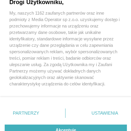
Drogi Użytkowniku,
My, naszych 1162 zaufanych partnerów oraz inne
Wydawca mediów
lokalnych
podmioty z Media Operator sp z.o.o. uzyskujemy dostęp i
przechowujemy informacje na urządzeniu oraz
przetwarzamy dane osobowe, takie jak unikalne
identyfikatory, standardowe informacje wysyłane przez
urządzenie czy dane przeglądania w celu zapewniania
4 / 0
spersonalizowanych reklam, wybór spersonalizowanych
Nie zapomnij
treści, pomiar reklam i treści, badanie odbiorców oraz
zapoznać się z:
polityką prywatności
regulamin korzystania z portali
ulepszanie usług. Za zgodą Użytkownika my i Zaufani
Twoje
miasto
Skontakuj się
z nami
Partnerzy możemy używać dokładnych danych
Piekary Śląskie
Kontakt
geolokalizacyjnych oraz aktywnie skanować
Chorzów
Wydawca
charakterystykę urządzenia do celów identyfikacji.
Tarnowskie Góry
Redakcja
Ruda Śląska
Newsletter
Ponieważ cenimy Twoją prywatność, prosimy o zgodę na
Świętochłowice
Reklama
korzystanie z tych technologii poprzez kliknięcie
Tychy
„Akceptuję”. Zgoda jest dobrowolna i zawsze możesz ją
Bytom
Katowice
zmienić/wycofać klikając przycisk ustawień prywatności
REKLAMA
PARTNERZY
USTAWIENIA
Gliwice
znajdujący się w lewym dolnym rogu strony
. Niektóre
Zabrze
Zagłębie
rodzaje przetwarzania danych nie wymagają zgody
użytkownika, ale masz prawo sprzeciwić się takiemu
Akceptuję