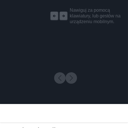
REKLAMA
Nawiguj za pomocą
klawiatury, lub gestów na
urządzeniu mobilnym.