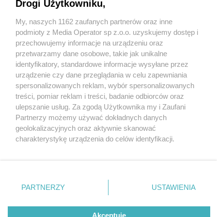
Drogi Użytkowniku,
My, naszych 1162 zaufanych partnerów oraz inne
Wydawca mediów
lokalnych
podmioty z Media Operator sp z.o.o. uzyskujemy dostęp i
przechowujemy informacje na urządzeniu oraz
przetwarzamy dane osobowe, takie jak unikalne
identyfikatory, standardowe informacje wysyłane przez
urządzenie czy dane przeglądania w celu zapewniania
2 / 0
spersonalizowanych reklam, wybór spersonalizowanych
Nie zapomnij
treści, pomiar reklam i treści, badanie odbiorców oraz
zapoznać się z:
polityką prywatności
regulamin korzystania z portali
ulepszanie usług. Za zgodą Użytkownika my i Zaufani
Twoje
miasto
Skontakuj się
z nami
Partnerzy możemy używać dokładnych danych
Piekary Śląskie
Kontakt
geolokalizacyjnych oraz aktywnie skanować
Chorzów
Wydawca
charakterystykę urządzenia do celów identyfikacji.
Tarnowskie Góry
Redakcja
Ruda Śląska
Newsletter
Ponieważ cenimy Twoją prywatność, prosimy o zgodę na
Świętochłowice
Reklama
korzystanie z tych technologii poprzez kliknięcie
Tychy
„Akceptuję”. Zgoda jest dobrowolna i zawsze możesz ją
Bytom
Katowice
zmienić/wycofać klikając przycisk ustawień prywatności
REKLAMA
PARTNERZY
USTAWIENIA
Gliwice
znajdujący się w lewym dolnym rogu strony
. Niektóre
Zabrze
Zagłębie
rodzaje przetwarzania danych nie wymagają zgody
użytkownika, ale masz prawo sprzeciwić się takiemu
Akceptuję