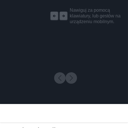
REKLAMA
Nawiguj za pomocą
klawiatury, lub gestów na
urządzeniu mobilnym.