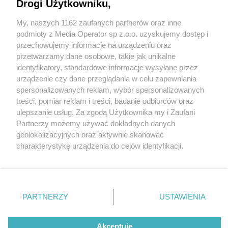
Drogi Użytkowniku,
My, naszych 1162 zaufanych partnerów oraz inne
Wydawca mediów
lokalnych
podmioty z Media Operator sp z.o.o. uzyskujemy dostęp i
przechowujemy informacje na urządzeniu oraz
przetwarzamy dane osobowe, takie jak unikalne
identyfikatory, standardowe informacje wysyłane przez
urządzenie czy dane przeglądania w celu zapewniania
5 / 0
spersonalizowanych reklam, wybór spersonalizowanych
Nie zapomnij
treści, pomiar reklam i treści, badanie odbiorców oraz
zapoznać się z:
polityką prywatności
regulamin korzystania z portali
ulepszanie usług. Za zgodą Użytkownika my i Zaufani
Twoje
miasto
Skontakuj się
z nami
Partnerzy możemy używać dokładnych danych
Piekary Śląskie
Kontakt
geolokalizacyjnych oraz aktywnie skanować
Chorzów
Wydawca
charakterystykę urządzenia do celów identyfikacji.
Tarnowskie Góry
Redakcja
Ruda Śląska
Newsletter
Ponieważ cenimy Twoją prywatność, prosimy o zgodę na
Świętochłowice
Reklama
korzystanie z tych technologii poprzez kliknięcie
Tychy
„Akceptuję”. Zgoda jest dobrowolna i zawsze możesz ją
Bytom
Katowice
zmienić/wycofać klikając przycisk ustawień prywatności
REKLAMA
PARTNERZY
USTAWIENIA
Gliwice
znajdujący się w lewym dolnym rogu strony
. Niektóre
Zabrze
Zagłębie
rodzaje przetwarzania danych nie wymagają zgody
użytkownika, ale masz prawo sprzeciwić się takiemu
Akceptuję