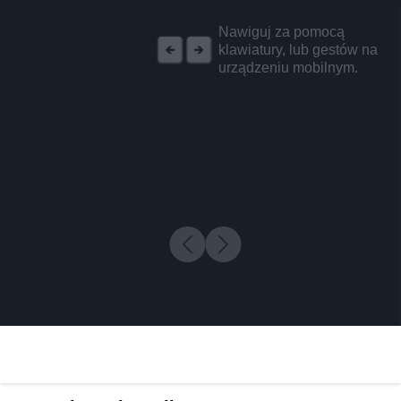
REKLAMA
Nawiguj za pomocą
klawiatury, lub gestów na
urządzeniu mobilnym.