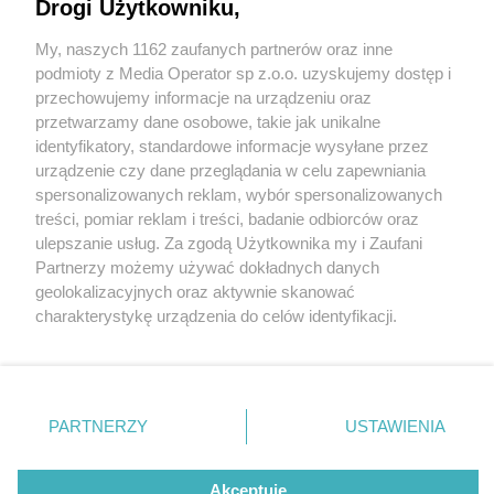
Drogi Użytkowniku,
My, naszych 1162 zaufanych partnerów oraz inne
Wydawca mediów
lokalnych
podmioty z Media Operator sp z.o.o. uzyskujemy dostęp i
przechowujemy informacje na urządzeniu oraz
przetwarzamy dane osobowe, takie jak unikalne
identyfikatory, standardowe informacje wysyłane przez
urządzenie czy dane przeglądania w celu zapewniania
4 / 0
spersonalizowanych reklam, wybór spersonalizowanych
Nie zapomnij
treści, pomiar reklam i treści, badanie odbiorców oraz
zapoznać się z:
polityką prywatności
regulamin korzystania z portali
ulepszanie usług. Za zgodą Użytkownika my i Zaufani
Twoje
miasto
Skontakuj się
z nami
Partnerzy możemy używać dokładnych danych
Piekary Śląskie
Kontakt
geolokalizacyjnych oraz aktywnie skanować
Chorzów
Wydawca
charakterystykę urządzenia do celów identyfikacji.
Tarnowskie Góry
Redakcja
Ruda Śląska
Newsletter
Ponieważ cenimy Twoją prywatność, prosimy o zgodę na
Świętochłowice
Reklama
korzystanie z tych technologii poprzez kliknięcie
Tychy
„Akceptuję”. Zgoda jest dobrowolna i zawsze możesz ją
Bytom
Katowice
zmienić/wycofać klikając przycisk ustawień prywatności
REKLAMA
PARTNERZY
USTAWIENIA
Gliwice
znajdujący się w lewym dolnym rogu strony
. Niektóre
Zabrze
Zagłębie
rodzaje przetwarzania danych nie wymagają zgody
użytkownika, ale masz prawo sprzeciwić się takiemu
Akceptuję