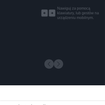
REKLAMA
Nawiguj za pomocą
klawiatury, lub gestów na
urządzeniu mobilnym.