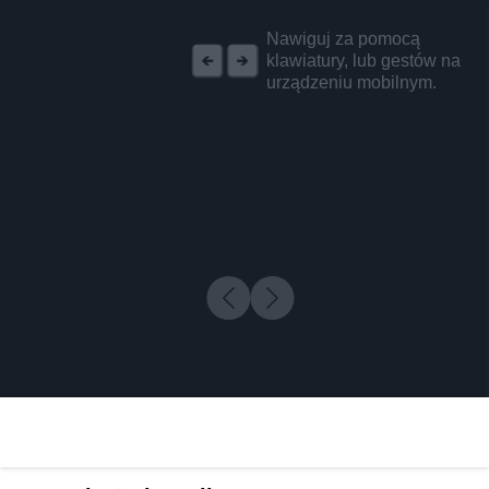
REKLAMA
Nawiguj za pomocą
klawiatury, lub gestów na
urządzeniu mobilnym.