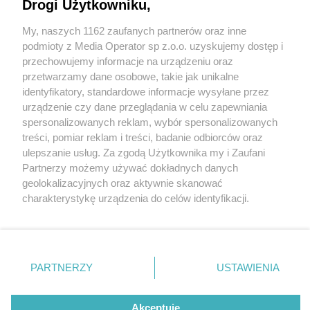
Drogi Użytkowniku,
My, naszych 1162 zaufanych partnerów oraz inne
Wydawca mediów
lokalnych
podmioty z Media Operator sp z.o.o. uzyskujemy dostęp i
przechowujemy informacje na urządzeniu oraz
przetwarzamy dane osobowe, takie jak unikalne
identyfikatory, standardowe informacje wysyłane przez
urządzenie czy dane przeglądania w celu zapewniania
2 / 0
spersonalizowanych reklam, wybór spersonalizowanych
Nie zapomnij
treści, pomiar reklam i treści, badanie odbiorców oraz
zapoznać się z:
polityką prywatności
regulamin korzystania z portali
ulepszanie usług. Za zgodą Użytkownika my i Zaufani
Twoje
miasto
Skontakuj się
z nami
Partnerzy możemy używać dokładnych danych
Piekary Śląskie
Kontakt
geolokalizacyjnych oraz aktywnie skanować
Chorzów
Wydawca
charakterystykę urządzenia do celów identyfikacji.
Tarnowskie Góry
Redakcja
Ruda Śląska
Newsletter
Ponieważ cenimy Twoją prywatność, prosimy o zgodę na
Świętochłowice
Reklama
korzystanie z tych technologii poprzez kliknięcie
Tychy
„Akceptuję”. Zgoda jest dobrowolna i zawsze możesz ją
Bytom
Katowice
zmienić/wycofać klikając przycisk ustawień prywatności
REKLAMA
PARTNERZY
USTAWIENIA
Gliwice
znajdujący się w lewym dolnym rogu strony
. Niektóre
Zabrze
Zagłębie
rodzaje przetwarzania danych nie wymagają zgody
użytkownika, ale masz prawo sprzeciwić się takiemu
Akceptuję