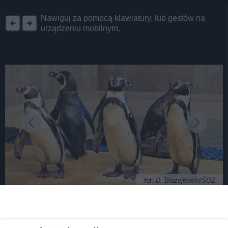
REKLAMA
Nawiguj za pomocą klawiatury, lub gestów na
urządzeniu mobilnym.
fot: D. Błażejowski/ŚOZ
Powiększyła się kolonia pingwinów w śląskim