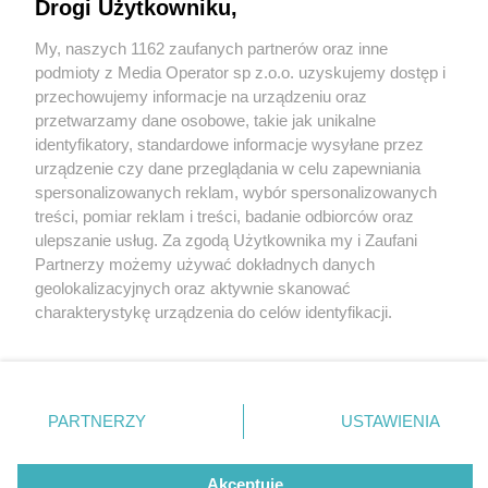
zoo. Dołączyły do niej cztery samiczki
Drogi Użytkowniku,
My, naszych 1162 zaufanych partnerów oraz inne
Wydawca mediów
lokalnych
podmioty z Media Operator sp z.o.o. uzyskujemy dostęp i
1 / 6
przechowujemy informacje na urządzeniu oraz
przetwarzamy dane osobowe, takie jak unikalne
Powiększyła się kolonia
identyfikatory, standardowe informacje wysyłane przez
pingwinów w śląskim zoo
urządzenie czy dane przeglądania w celu zapewniania
spersonalizowanych reklam, wybór spersonalizowanych
Nie zapomnij
treści, pomiar reklam i treści, badanie odbiorców oraz
zapoznać się z:
polityką prywatności
regulamin korzystania z portali
Do kolonii pingwinów w Śląskim Ogrodzie
ulepszanie usług. Za zgodą Użytkownika my i Zaufani
Twoje
miasto
Skontakuj się
z nami
Partnerzy możemy używać dokładnych danych
Zoologicznym dołączyły cztery samiczki. Do Chorzowa
Piekary Śląskie
Kontakt
geolokalizacyjnych oraz aktywnie skanować
Chorzów
Wydawca
przyjechały z zoo w niemieckim Halle i będzie je można
charakterystykę urządzenia do celów identyfikacji.
Tarnowskie Góry
Redakcja
Ruda Śląska
Newsletter
Ponieważ cenimy Twoją prywatność, prosimy o zgodę na
zobaczyć dopiero wiosną 2025 r.
Świętochłowice
Reklama
korzystanie z tych technologii poprzez kliknięcie
Tychy
„Akceptuję”. Zgoda jest dobrowolna i zawsze możesz ją
Bytom
Katowice
zmienić/wycofać klikając przycisk ustawień prywatności
REKLAMA
PARTNERZY
USTAWIENIA
Gliwice
znajdujący się w lewym dolnym rogu strony
. Niektóre
Zabrze
Zagłębie
rodzaje przetwarzania danych nie wymagają zgody
użytkownika, ale masz prawo sprzeciwić się takiemu
Akceptuję