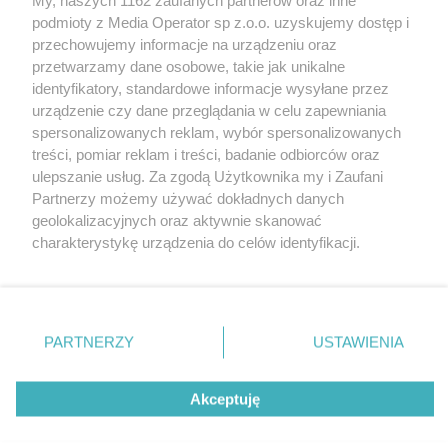
Wydawca mediów
lokalnych
podmioty z Media Operator sp z.o.o. uzyskujemy dostęp i
przechowujemy informacje na urządzeniu oraz
przetwarzamy dane osobowe, takie jak unikalne
identyfikatory, standardowe informacje wysyłane przez
urządzenie czy dane przeglądania w celu zapewniania
spersonalizowanych reklam, wybór spersonalizowanych
Nie zapomnij
treści, pomiar reklam i treści, badanie odbiorców oraz
zapoznać się z:
polityką prywatności
regulamin korzystania z portali
ulepszanie usług. Za zgodą Użytkownika my i Zaufani
Twoje
miasto
Skontakuj się
z nami
Partnerzy możemy używać dokładnych danych
Piekary Śląskie
Kontakt
geolokalizacyjnych oraz aktywnie skanować
Chorzów
Wydawca
charakterystykę urządzenia do celów identyfikacji.
Tarnowskie Góry
Redakcja
Ruda Śląska
Newsletter
Ponieważ cenimy Twoją prywatność, prosimy o zgodę na
Świętochłowice
Reklama
korzystanie z tych technologii poprzez kliknięcie
Tychy
„Akceptuję”. Zgoda jest dobrowolna i zawsze możesz ją
Bytom
Katowice
zmienić/wycofać klikając przycisk ustawień prywatności
PARTNERZY
USTAWIENIA
Gliwice
znajdujący się w lewym dolnym rogu strony
. Niektóre
Zabrze
Zagłębie
rodzaje przetwarzania danych nie wymagają zgody
Akceptuję
użytkownika, ale masz prawo sprzeciwić się takiemu
przetwarzaniu. Preferencje będą miały zastosowania tylko
na tej witrynie.