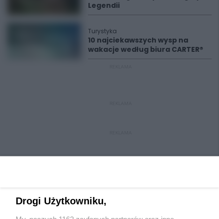
Legendii
Turystyka
10 najciekawszych wysp na
wakacje według biura CARTER®
REKLAMA
REKLAMA
REKLAMA
Drogi Użytkowniku,
My, naszych 1162 zaufanych partnerów oraz inne