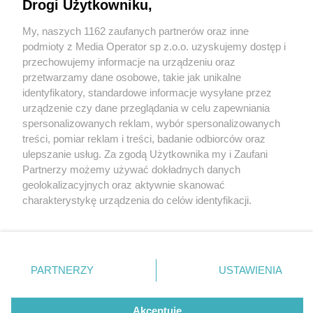
Drogi Użytkowniku,
My, naszych 1162 zaufanych partnerów oraz inne
Wydawca mediów
lokalnych
podmioty z Media Operator sp z.o.o. uzyskujemy dostęp i
przechowujemy informacje na urządzeniu oraz
przetwarzamy dane osobowe, takie jak unikalne
identyfikatory, standardowe informacje wysyłane przez
urządzenie czy dane przeglądania w celu zapewniania
1 / 0
spersonalizowanych reklam, wybór spersonalizowanych
Nie zapomnij
treści, pomiar reklam i treści, badanie odbiorców oraz
zapoznać się z:
polityką prywatności
regulamin korzystania z portali
ulepszanie usług. Za zgodą Użytkownika my i Zaufani
Twoje
miasto
Skontakuj się
z nami
Partnerzy możemy używać dokładnych danych
Piekary Śląskie
Kontakt
geolokalizacyjnych oraz aktywnie skanować
Chorzów
Wydawca
charakterystykę urządzenia do celów identyfikacji.
Tarnowskie Góry
Redakcja
Ruda Śląska
Newsletter
Ponieważ cenimy Twoją prywatność, prosimy o zgodę na
Świętochłowice
Reklama
korzystanie z tych technologii poprzez kliknięcie
Tychy
„Akceptuję”. Zgoda jest dobrowolna i zawsze możesz ją
Bytom
Katowice
zmienić/wycofać klikając przycisk ustawień prywatności
REKLAMA
PARTNERZY
USTAWIENIA
Gliwice
znajdujący się w lewym dolnym rogu strony
. Niektóre
Zabrze
Zagłębie
rodzaje przetwarzania danych nie wymagają zgody
użytkownika, ale masz prawo sprzeciwić się takiemu
Akceptuję