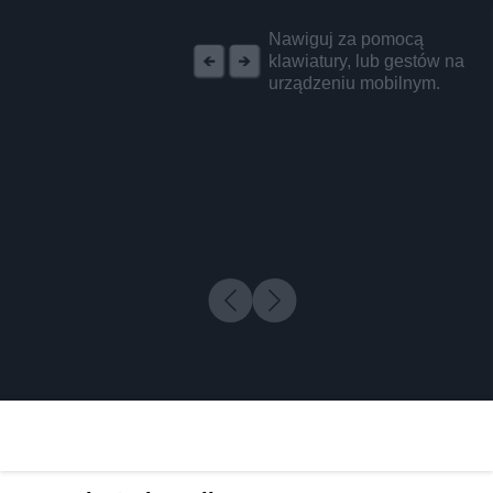
REKLAMA
Nawiguj za pomocą
klawiatury, lub gestów na
urządzeniu mobilnym.