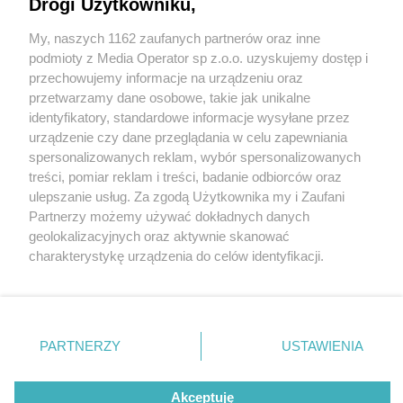
Drogi Użytkowniku,
My, naszych 1162 zaufanych partnerów oraz inne
Wydawca mediów
lokalnych
podmioty z Media Operator sp z.o.o. uzyskujemy dostęp i
przechowujemy informacje na urządzeniu oraz
przetwarzamy dane osobowe, takie jak unikalne
identyfikatory, standardowe informacje wysyłane przez
urządzenie czy dane przeglądania w celu zapewniania
spersonalizowanych reklam, wybór spersonalizowanych
Nie zapomnij
treści, pomiar reklam i treści, badanie odbiorców oraz
zapoznać się z:
polityką prywatności
regulamin korzystania z portali
ulepszanie usług. Za zgodą Użytkownika my i Zaufani
Twoje
miasto
Skontakuj się
z nami
Partnerzy możemy używać dokładnych danych
Piekary Śląskie
Kontakt
geolokalizacyjnych oraz aktywnie skanować
Chorzów
Wydawca
charakterystykę urządzenia do celów identyfikacji.
Tarnowskie Góry
Redakcja
Ruda Śląska
Newsletter
Ponieważ cenimy Twoją prywatność, prosimy o zgodę na
Świętochłowice
Reklama
korzystanie z tych technologii poprzez kliknięcie
Tychy
„Akceptuję”. Zgoda jest dobrowolna i zawsze możesz ją
Bytom
Katowice
zmienić/wycofać klikając przycisk ustawień prywatności
PARTNERZY
USTAWIENIA
Gliwice
znajdujący się w lewym dolnym rogu strony
. Niektóre
Zabrze
Zagłębie
rodzaje przetwarzania danych nie wymagają zgody
Akceptuję
użytkownika, ale masz prawo sprzeciwić się takiemu