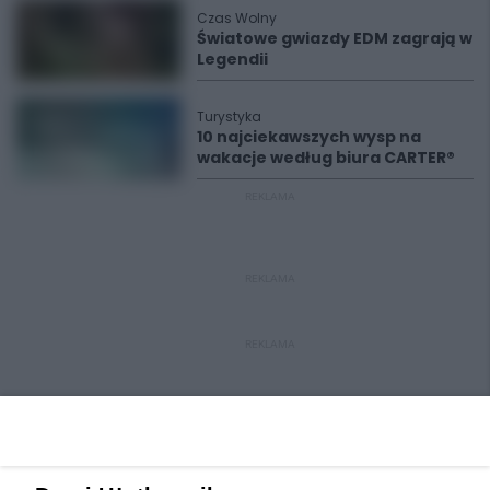
Czas Wolny
Światowe gwiazdy EDM zagrają w
Legendii
Turystyka
10 najciekawszych wysp na
wakacje według biura CARTER®
REKLAMA
REKLAMA
REKLAMA