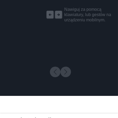
REKLAMA
Nawiguj za pomocą
klawiatury, lub gestów na
urządzeniu mobilnym.