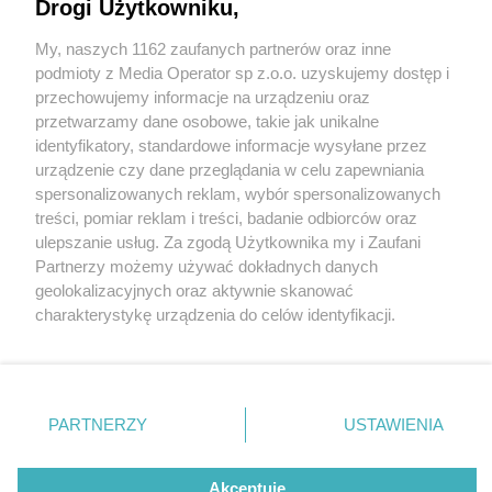
Drogi Użytkowniku,
My, naszych 1162 zaufanych partnerów oraz inne
Wydawca mediów
lokalnych
podmioty z Media Operator sp z.o.o. uzyskujemy dostęp i
przechowujemy informacje na urządzeniu oraz
przetwarzamy dane osobowe, takie jak unikalne
identyfikatory, standardowe informacje wysyłane przez
urządzenie czy dane przeglądania w celu zapewniania
4 / 0
spersonalizowanych reklam, wybór spersonalizowanych
Nie zapomnij
treści, pomiar reklam i treści, badanie odbiorców oraz
zapoznać się z:
polityką prywatności
regulamin korzystania z portali
ulepszanie usług. Za zgodą Użytkownika my i Zaufani
Twoje
miasto
Skontakuj się
z nami
Partnerzy możemy używać dokładnych danych
Piekary Śląskie
Kontakt
geolokalizacyjnych oraz aktywnie skanować
Chorzów
Wydawca
charakterystykę urządzenia do celów identyfikacji.
Tarnowskie Góry
Redakcja
Ruda Śląska
Newsletter
Ponieważ cenimy Twoją prywatność, prosimy o zgodę na
Świętochłowice
Reklama
korzystanie z tych technologii poprzez kliknięcie
Tychy
„Akceptuję”. Zgoda jest dobrowolna i zawsze możesz ją
Bytom
Katowice
zmienić/wycofać klikając przycisk ustawień prywatności
REKLAMA
PARTNERZY
USTAWIENIA
Gliwice
znajdujący się w lewym dolnym rogu strony
. Niektóre
Zabrze
Zagłębie
rodzaje przetwarzania danych nie wymagają zgody
użytkownika, ale masz prawo sprzeciwić się takiemu
Akceptuję