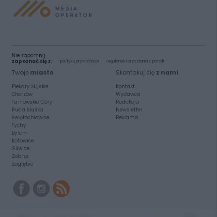
Nie zapomnij
zapoznać się z:
polityką prywatności
regulamin korzystania z portali
Twoje
miasto
Skontakuj się
z nami
Piekary Śląskie
Kontakt
Chorzów
Wydawca
Tarnowskie Góry
Redakcja
Ruda Śląska
Newsletter
Świętochłowice
Reklama
Tychy
Bytom
Katowice
Gliwice
Zabrze
Zagłębie