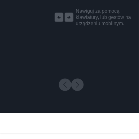
REKLAMA
Nawiguj za pomocą
klawiatury, lub gestów na
urządzeniu mobilnym.