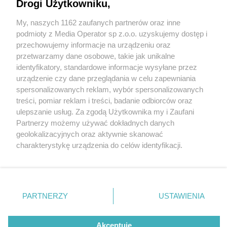
Drogi Użytkowniku,
My, naszych 1162 zaufanych partnerów oraz inne
Wydawca mediów
lokalnych
podmioty z Media Operator sp z.o.o. uzyskujemy dostęp i
przechowujemy informacje na urządzeniu oraz
przetwarzamy dane osobowe, takie jak unikalne
identyfikatory, standardowe informacje wysyłane przez
urządzenie czy dane przeglądania w celu zapewniania
2 / 0
spersonalizowanych reklam, wybór spersonalizowanych
Nie zapomnij
treści, pomiar reklam i treści, badanie odbiorców oraz
zapoznać się z:
polityką prywatności
regulamin korzystania z portali
ulepszanie usług. Za zgodą Użytkownika my i Zaufani
Twoje
miasto
Skontakuj się
z nami
Partnerzy możemy używać dokładnych danych
Piekary Śląskie
Kontakt
geolokalizacyjnych oraz aktywnie skanować
Chorzów
Wydawca
charakterystykę urządzenia do celów identyfikacji.
Tarnowskie Góry
Redakcja
Ruda Śląska
Newsletter
Ponieważ cenimy Twoją prywatność, prosimy o zgodę na
Świętochłowice
Reklama
korzystanie z tych technologii poprzez kliknięcie
Tychy
„Akceptuję”. Zgoda jest dobrowolna i zawsze możesz ją
Bytom
Katowice
zmienić/wycofać klikając przycisk ustawień prywatności
REKLAMA
PARTNERZY
USTAWIENIA
Gliwice
znajdujący się w lewym dolnym rogu strony
. Niektóre
Zabrze
Zagłębie
rodzaje przetwarzania danych nie wymagają zgody
użytkownika, ale masz prawo sprzeciwić się takiemu
Akceptuję