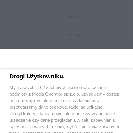
REKLAMA
REKLAMA
Drogi Użytkowniku,
My, naszych 1162 zaufanych partnerów oraz inne
Wydawca mediów
lokalnych
podmioty z Media Operator sp z.o.o. uzyskujemy dostęp i
przechowujemy informacje na urządzeniu oraz
przetwarzamy dane osobowe, takie jak unikalne
identyfikatory, standardowe informacje wysyłane przez
urządzenie czy dane przeglądania w celu zapewniania
spersonalizowanych reklam, wybór spersonalizowanych
Nie zapomnij