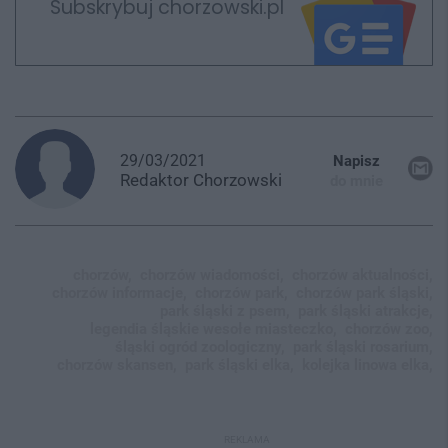
Subskrybuj chorzowski.pl
29/03/2021
Napisz
Redaktor
Chorzowski
do mnie
chorzów,
chorzów wiadomości,
chorzów aktualności,
chorzów informacje,
chorzów park,
chorzów park śląski,
park śląski z psem,
park śląski atrakcje,
legendia śląskie wesołe miasteczko,
chorzów zoo,
śląski ogród zoologiczny,
park śląski rosarium,
chorzów skansen,
park śląski elka,
kolejka linowa elka,
REKLAMA