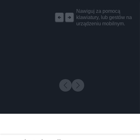
REKLAMA
Nawiguj za pomocą
klawiatury, lub gestów na
urządzeniu mobilnym.