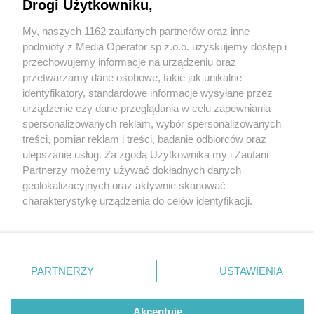
Drogi Użytkowniku,
My, naszych 1162 zaufanych partnerów oraz inne
Wydawca mediów
lokalnych
podmioty z Media Operator sp z.o.o. uzyskujemy dostęp i
przechowujemy informacje na urządzeniu oraz
przetwarzamy dane osobowe, takie jak unikalne
identyfikatory, standardowe informacje wysyłane przez
urządzenie czy dane przeglądania w celu zapewniania
2 / 0
spersonalizowanych reklam, wybór spersonalizowanych
Nie zapomnij
treści, pomiar reklam i treści, badanie odbiorców oraz
zapoznać się z:
polityką prywatności
regulamin korzystania z portali
ulepszanie usług. Za zgodą Użytkownika my i Zaufani
Twoje
miasto
Skontakuj się
z nami
Partnerzy możemy używać dokładnych danych
Piekary Śląskie
Kontakt
geolokalizacyjnych oraz aktywnie skanować
Chorzów
Wydawca
charakterystykę urządzenia do celów identyfikacji.
Tarnowskie Góry
Redakcja
Ruda Śląska
Newsletter
Ponieważ cenimy Twoją prywatność, prosimy o zgodę na
Świętochłowice
Reklama
korzystanie z tych technologii poprzez kliknięcie
Tychy
„Akceptuję”. Zgoda jest dobrowolna i zawsze możesz ją
Bytom
Katowice
zmienić/wycofać klikając przycisk ustawień prywatności
REKLAMA
PARTNERZY
USTAWIENIA
Gliwice
znajdujący się w lewym dolnym rogu strony
. Niektóre
Zabrze
Zagłębie
rodzaje przetwarzania danych nie wymagają zgody
użytkownika, ale masz prawo sprzeciwić się takiemu
Akceptuję