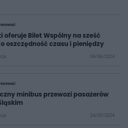
resować:
i oferuje Bilet Wspólny na sześć
 To oszczędność czasu i pieniędzy
cja
04/06/2024
resować:
czny minibus przewozi pasażerów
Śląskim
cja
24/05/2024