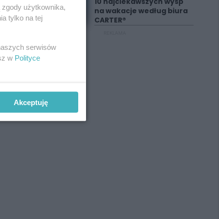
10 najciekawszych wysp
ą zgody użytkownika,
na wakacje według biura
 tylko na tej
CARTER®
REKLAMA
 naszych serwisów
esz w
Polityce
Akceptuję