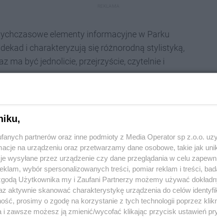
REKLAMA
otychczasowe elementy informacyjne w Parku
 dekad i charakteryzują się różnorodną stylistyką,
ma być jednolicie, przejrzyście, czytelnie i
 nawigację po terenie
niku,
fanych partnerów oraz inne podmioty z Media Operator sp z.o.o. uz
cje na urządzeniu oraz przetwarzamy dane osobowe, takie jak unika
je wysyłane przez urządzenie czy dane przeglądania w celu zapewn
klam, wybór spersonalizowanych treści, pomiar reklam i treści, bad
ardziej przyjazny dla odwiedzających. System
 zgodą Użytkownika my i Zaufani Partnerzy możemy używać dokład
az aktywnie skanować charakterystykę urządzenia do celów identyfi
erenie parku – podkreśla Paweł Bilangowski,
ść, prosimy o zgodę na korzystanie z tych technologii poprzez klikn
a i zawsze możesz ją zmienić/wycofać klikając przycisk ustawień pr