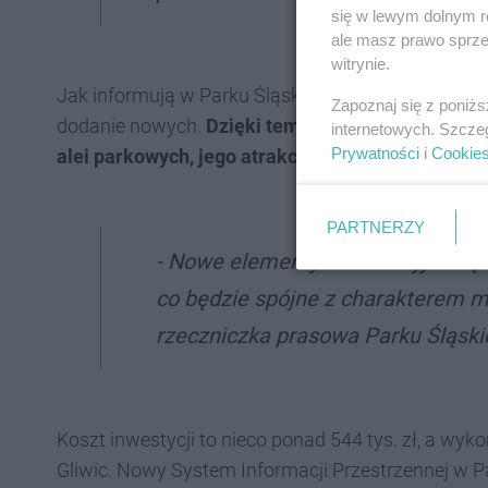
się w lewym dolnym r
ale masz prawo sprzec
witrynie.
Jak informują w Parku Śląskim projekt zakłada w
Zapoznaj się z poniż
dodanie nowych.
Dzięki temu powstanie jednolit
internetowych. Szcze
Prywatności
i
Cookie
alei parkowych, jego atrakcjach i oferowanych t
PARTNERZY
- Nowe elementy informacyjne będ
co będzie spójne z charakterem ma
rzeczniczka prasowa Parku Śląski
Koszt inwestycji to nieco ponad 544 tys. zł, a wy
Gliwic. Nowy System Informacji Przestrzennej w 