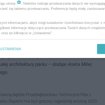
ogu strony
. Niektóre rodzaje przetwarzania danych nie wymagaj
iwić się takiemu przetwarzaniu. Preferencje będą miały zastosowania
ymianę istniejących elementów informacyjnych oraz
szymi informacjami, abyś mógł świadomie i komfortowo korzystać z
a przestrzenna prezentacja informacji o nazwach
gółowe informacje dotyczące przetwarzania Twoich danych znajdzi
s
oraz po kliknięciu w „Ustawienia”.
am usługach.
USTAWIENIA
ą wykonane w większości z drewna i metalu,
łej architektury parku – dodaje Aneta Miler,
ego.
konawcą będzie Przedsiębiorstwo Techniczne Plex z
Parku Śląskim ma być gotowy najpóźniej wiosną 2025