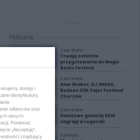
REKLAMA
Polecane
Czas Wolny
Trwają ostatnie
przygotowania do Magic
Beats Festival
Czas Wolny
Alan Walker, DJ SNAKE,
yskujemy dostęp i
Bedoes 2115: Fajer Festiwal
lne identyfikatory,
Chorzów
iania
anie odbiorców oraz
Czas Wolny
Światowe gwiazdy EDM
nych danych
zagrają w Legendii
kacji. Ponieważ
ięcie „Akceptuję”.
Turystyka
ywatności znajdujący