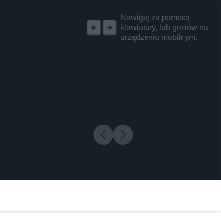
REKLAMA
Nawiguj za pomocą
klawiatury, lub gestów na
urządzeniu mobilnym.