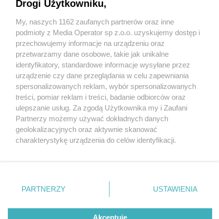
Drogi Użytkowniku,
My, naszych 1162 zaufanych partnerów oraz inne
Wydawca mediów
lokalnych
podmioty z Media Operator sp z.o.o. uzyskujemy dostęp i
przechowujemy informacje na urządzeniu oraz
przetwarzamy dane osobowe, takie jak unikalne
identyfikatory, standardowe informacje wysyłane przez
urządzenie czy dane przeglądania w celu zapewniania
3 / 0
spersonalizowanych reklam, wybór spersonalizowanych
Nie zapomnij
treści, pomiar reklam i treści, badanie odbiorców oraz
zapoznać się z:
polityką prywatności
regulamin korzystania z portali
ulepszanie usług. Za zgodą Użytkownika my i Zaufani
Twoje
miasto
Skontakuj się
z nami
Partnerzy możemy używać dokładnych danych
Piekary Śląskie
Kontakt
geolokalizacyjnych oraz aktywnie skanować
Chorzów
Wydawca
charakterystykę urządzenia do celów identyfikacji.
Tarnowskie Góry
Redakcja
Ruda Śląska
Newsletter
Ponieważ cenimy Twoją prywatność, prosimy o zgodę na
Świętochłowice
Reklama
korzystanie z tych technologii poprzez kliknięcie
Tychy
„Akceptuję”. Zgoda jest dobrowolna i zawsze możesz ją
Bytom
Katowice
zmienić/wycofać klikając przycisk ustawień prywatności
REKLAMA
PARTNERZY
USTAWIENIA
Gliwice
znajdujący się w lewym dolnym rogu strony
. Niektóre
Zabrze
Zagłębie
rodzaje przetwarzania danych nie wymagają zgody
użytkownika, ale masz prawo sprzeciwić się takiemu
Akceptuję