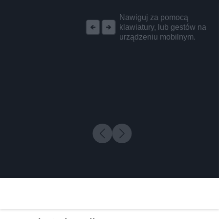
REKLAMA
Nawiguj za pomocą
klawiatury, lub gestów na
urządzeniu mobilnym.