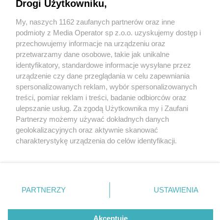
Drogi Użytkowniku,
My, naszych 1162 zaufanych partnerów oraz inne
Wydawca mediów
lokalnych
podmioty z Media Operator sp z.o.o. uzyskujemy dostęp i
przechowujemy informacje na urządzeniu oraz
przetwarzamy dane osobowe, takie jak unikalne
identyfikatory, standardowe informacje wysyłane przez
urządzenie czy dane przeglądania w celu zapewniania
2 / 0
spersonalizowanych reklam, wybór spersonalizowanych
Nie zapomnij
treści, pomiar reklam i treści, badanie odbiorców oraz
zapoznać się z:
polityką prywatności
regulamin korzystania z portali
ulepszanie usług. Za zgodą Użytkownika my i Zaufani
Twoje
miasto
Skontakuj się
z nami
Partnerzy możemy używać dokładnych danych
Piekary Śląskie
Kontakt
geolokalizacyjnych oraz aktywnie skanować
Chorzów
Wydawca
charakterystykę urządzenia do celów identyfikacji.
Tarnowskie Góry
Redakcja
Ruda Śląska
Newsletter
Ponieważ cenimy Twoją prywatność, prosimy o zgodę na
Świętochłowice
Reklama
korzystanie z tych technologii poprzez kliknięcie
Tychy
„Akceptuję”. Zgoda jest dobrowolna i zawsze możesz ją
Bytom
Katowice
zmienić/wycofać klikając przycisk ustawień prywatności
REKLAMA
PARTNERZY
USTAWIENIA
Gliwice
znajdujący się w lewym dolnym rogu strony
. Niektóre
Zabrze
Zagłębie
rodzaje przetwarzania danych nie wymagają zgody
użytkownika, ale masz prawo sprzeciwić się takiemu
Akceptuję