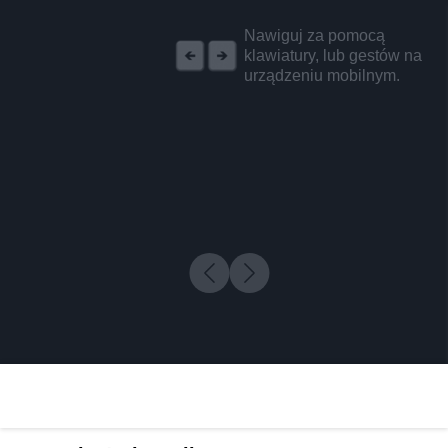
REKLAMA
Nawiguj za pomocą
klawiatury, lub gestów na
urządzeniu mobilnym.