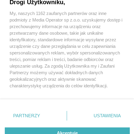
Drogi Użytkowniku,
My, naszych 1162 zaufanych partnerów oraz inne
Wydawca mediów
lokalnych
podmioty z Media Operator sp z.o.o. uzyskujemy dostęp i
przechowujemy informacje na urządzeniu oraz
przetwarzamy dane osobowe, takie jak unikalne
identyfikatory, standardowe informacje wysyłane przez
urządzenie czy dane przeglądania w celu zapewniania
1 / 0
spersonalizowanych reklam, wybór spersonalizowanych
Nie zapomnij
treści, pomiar reklam i treści, badanie odbiorców oraz
zapoznać się z:
polityką prywatności
regulamin korzystania z portali
ulepszanie usług. Za zgodą Użytkownika my i Zaufani
Twoje
miasto
Skontakuj się
z nami
Partnerzy możemy używać dokładnych danych
Piekary Śląskie
Kontakt
geolokalizacyjnych oraz aktywnie skanować
Chorzów
Wydawca
charakterystykę urządzenia do celów identyfikacji.
Tarnowskie Góry
Redakcja
Ruda Śląska
Newsletter
Ponieważ cenimy Twoją prywatność, prosimy o zgodę na
Świętochłowice
Reklama
korzystanie z tych technologii poprzez kliknięcie
Tychy
„Akceptuję”. Zgoda jest dobrowolna i zawsze możesz ją
Bytom
Katowice
zmienić/wycofać klikając przycisk ustawień prywatności
REKLAMA
PARTNERZY
USTAWIENIA
Gliwice
znajdujący się w lewym dolnym rogu strony
. Niektóre
Zabrze
Zagłębie
rodzaje przetwarzania danych nie wymagają zgody
użytkownika, ale masz prawo sprzeciwić się takiemu
Akceptuję