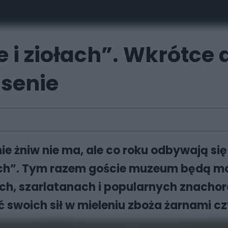
e i ziołach”. Wkrótce
senie
 żniw nie ma, ale co roku odbywają się 
łach”. Tym razem goście muzeum będą m
ch, szarlatanach i popularnych znachor
 swoich sił w mieleniu zboża żarnami c