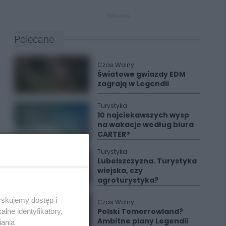
REKLAMA
Polecane
Czas Wolny
Światowe gwiazdy EDM
zagrają w Legendii
Turystyka
10 najciekawszych wysp
na wakacje według biura
CARTER®
Turystyka
Lubelszczyzna. Turystyka
wiejska, czy
agroturystyka?
yskujemy dostęp i
Czas Wolny
Polski Tomorrowland?
lne identyfikatory,
Ambitne plany Legendii
iania