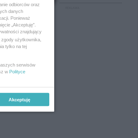
anie odbiorców oraz
REKLAMA
nych danych
kacji. Ponieważ
ięcie „Akceptuję”.
ywatności znajdujący
ą zgody użytkownika,
 tylko na tej
 naszych serwisów
esz w
Polityce
Akceptuję