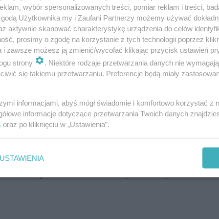
klam, wybór spersonalizowanych treści, pomiar reklam i treści, bad
owic. Będzie też okazja zwiedzić Młyn z
 zgodą Użytkownika my i Zaufani Partnerzy możemy używać dokład
az aktywnie skanować charakterystykę urządzenia do celów identyfi
łynach w województwie śląskim – dodają w
ść, prosimy o zgodę na korzystanie z tych technologii poprzez klikn
a i zawsze możesz ją zmienić/wycofać klikając przycisk ustawień pr
ogu strony
. Niektóre rodzaje przetwarzania danych nie wymagaj
iwić się takiemu przetwarzaniu. Preferencje będą miały zastosowania
 święto zupy
szymi informacjami, abyś mógł świadomie i komfortowo korzystać z
gółowe informacje dotyczące przetwarzania Twoich danych znajdzi
s
oraz po kliknięciu w „Ustawienia”.
ansenu
opowie o uzdrowicielach, szarlatanach i
ództwie śląskim w dwudziestoleciu
USTAWIENIA
 Jurajskiej przybliży właściwości ziół i ich
 kolei Ernestyna Kubecka z KGW Dębieńsko opowie o