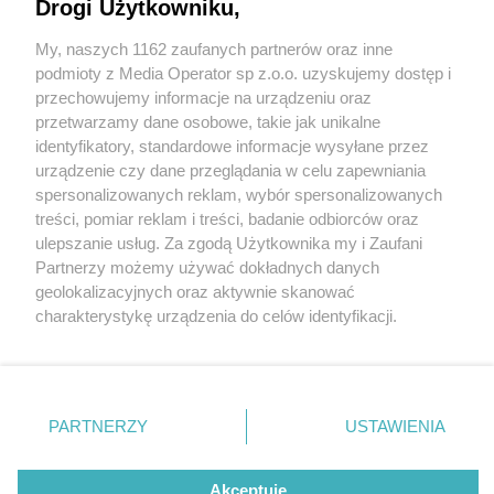
Drogi Użytkowniku,
My, naszych 1162 zaufanych partnerów oraz inne
Wydawca mediów
lokalnych
podmioty z Media Operator sp z.o.o. uzyskujemy dostęp i
przechowujemy informacje na urządzeniu oraz
przetwarzamy dane osobowe, takie jak unikalne
identyfikatory, standardowe informacje wysyłane przez
urządzenie czy dane przeglądania w celu zapewniania
1 / 0
spersonalizowanych reklam, wybór spersonalizowanych
Nie zapomnij
treści, pomiar reklam i treści, badanie odbiorców oraz
zapoznać się z:
polityką prywatności
regulamin korzystania z portali
ulepszanie usług. Za zgodą Użytkownika my i Zaufani
Twoje
miasto
Skontakuj się
z nami
Partnerzy możemy używać dokładnych danych
Piekary Śląskie
Kontakt
geolokalizacyjnych oraz aktywnie skanować
Chorzów
Wydawca
charakterystykę urządzenia do celów identyfikacji.
Tarnowskie Góry
Redakcja
Ruda Śląska
Newsletter
Ponieważ cenimy Twoją prywatność, prosimy o zgodę na
Świętochłowice
Reklama
korzystanie z tych technologii poprzez kliknięcie
Tychy
„Akceptuję”. Zgoda jest dobrowolna i zawsze możesz ją
Bytom
Katowice
zmienić/wycofać klikając przycisk ustawień prywatności
REKLAMA
PARTNERZY
USTAWIENIA
Gliwice
znajdujący się w lewym dolnym rogu strony
. Niektóre
Zabrze
Zagłębie
rodzaje przetwarzania danych nie wymagają zgody
użytkownika, ale masz prawo sprzeciwić się takiemu
Akceptuję