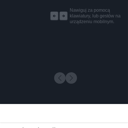
REKLAMA
Nawiguj za pomocą
klawiatury, lub gestów na
urządzeniu mobilnym.