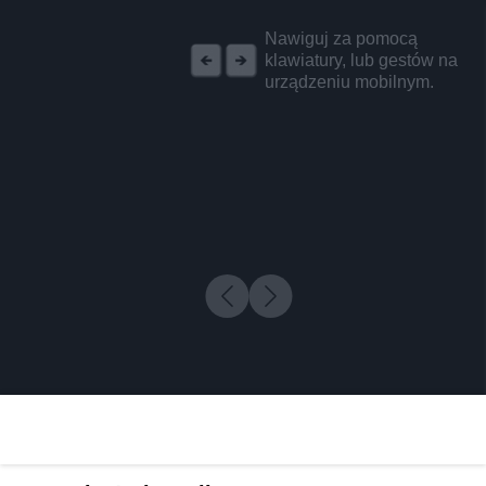
REKLAMA
Nawiguj za pomocą
klawiatury, lub gestów na
urządzeniu mobilnym.