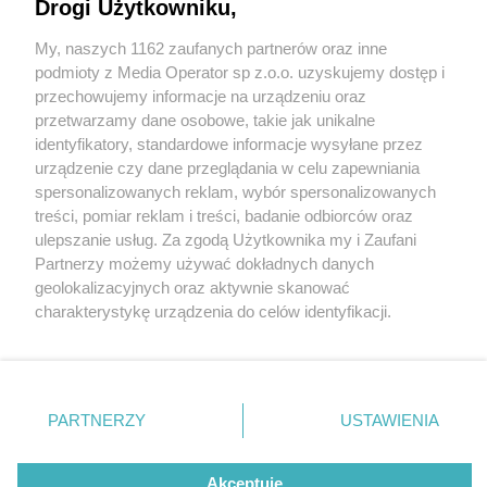
Drogi Użytkowniku,
My, naszych 1162 zaufanych partnerów oraz inne
Wydawca mediów
lokalnych
podmioty z Media Operator sp z.o.o. uzyskujemy dostęp i
przechowujemy informacje na urządzeniu oraz
przetwarzamy dane osobowe, takie jak unikalne
identyfikatory, standardowe informacje wysyłane przez
urządzenie czy dane przeglądania w celu zapewniania
6 / 0
spersonalizowanych reklam, wybór spersonalizowanych
Nie zapomnij
treści, pomiar reklam i treści, badanie odbiorców oraz
zapoznać się z:
polityką prywatności
regulamin korzystania z portali
ulepszanie usług. Za zgodą Użytkownika my i Zaufani
Twoje
miasto
Skontakuj się
z nami
Partnerzy możemy używać dokładnych danych
Piekary Śląskie
Kontakt
geolokalizacyjnych oraz aktywnie skanować
Chorzów
Wydawca
charakterystykę urządzenia do celów identyfikacji.
Tarnowskie Góry
Redakcja
Ruda Śląska
Newsletter
Ponieważ cenimy Twoją prywatność, prosimy o zgodę na
Świętochłowice
Reklama
korzystanie z tych technologii poprzez kliknięcie
Tychy
„Akceptuję”. Zgoda jest dobrowolna i zawsze możesz ją
Bytom
Katowice
zmienić/wycofać klikając przycisk ustawień prywatności
REKLAMA
PARTNERZY
USTAWIENIA
Gliwice
znajdujący się w lewym dolnym rogu strony
. Niektóre
Zabrze
Zagłębie
rodzaje przetwarzania danych nie wymagają zgody
użytkownika, ale masz prawo sprzeciwić się takiemu
Akceptuję