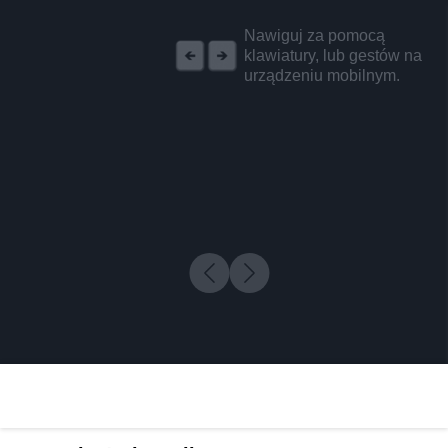
REKLAMA
Nawiguj za pomocą
klawiatury, lub gestów na
urządzeniu mobilnym.