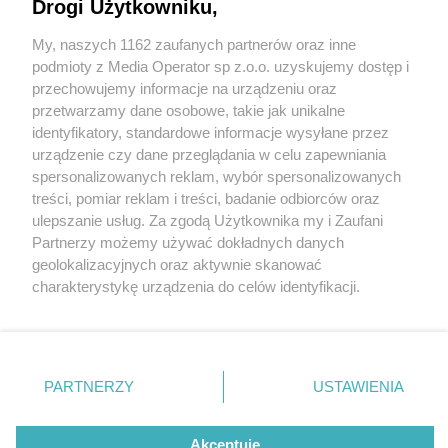
Drogi Użytkowniku,
My, naszych 1162 zaufanych partnerów oraz inne
Wydawca mediów
lokalnych
podmioty z Media Operator sp z.o.o. uzyskujemy dostęp i
przechowujemy informacje na urządzeniu oraz
przetwarzamy dane osobowe, takie jak unikalne
identyfikatory, standardowe informacje wysyłane przez
urządzenie czy dane przeglądania w celu zapewniania
1 / 0
spersonalizowanych reklam, wybór spersonalizowanych
Nie zapomnij
treści, pomiar reklam i treści, badanie odbiorców oraz
zapoznać się z:
polityką prywatności
regulamin korzystania z portali
ulepszanie usług. Za zgodą Użytkownika my i Zaufani
Twoje
miasto
Skontakuj się
z nami
Partnerzy możemy używać dokładnych danych
Piekary Śląskie
Kontakt
geolokalizacyjnych oraz aktywnie skanować
Chorzów
Wydawca
charakterystykę urządzenia do celów identyfikacji.
Tarnowskie Góry
Redakcja
Ruda Śląska
Newsletter
Ponieważ cenimy Twoją prywatność, prosimy o zgodę na
Świętochłowice
Reklama
korzystanie z tych technologii poprzez kliknięcie
Tychy
„Akceptuję”. Zgoda jest dobrowolna i zawsze możesz ją
Bytom
Katowice
zmienić/wycofać klikając przycisk ustawień prywatności
REKLAMA
PARTNERZY
USTAWIENIA
Gliwice
znajdujący się w lewym dolnym rogu strony
. Niektóre
Zabrze
Zagłębie
rodzaje przetwarzania danych nie wymagają zgody
użytkownika, ale masz prawo sprzeciwić się takiemu
Akceptuję