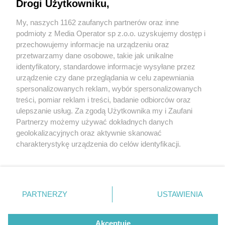
policję
Drogi Użytkowniku,
My, naszych 1162 zaufanych partnerów oraz inne
Wydawca mediów
lokalnych
1 / 2
podmioty z Media Operator sp z.o.o. uzyskujemy dostęp i
przechowujemy informacje na urządzeniu oraz
Nastoletni diler z Chorzowa
przetwarzamy dane osobowe, takie jak unikalne
identyfikatory, standardowe informacje wysyłane przez
zatrzymany przez policję
urządzenie czy dane przeglądania w celu zapewniania
spersonalizowanych reklam, wybór spersonalizowanych
Nie zapomnij
treści, pomiar reklam i treści, badanie odbiorców oraz
Narkotyki, które miał przy sobie, raczej nie były „na
zapoznać się z:
polityką prywatności
regulamin korzystania z portali
ulepszanie usług. Za zgodą Użytkownika my i Zaufani
Twoje
miasto
Skontakuj się
z nami
własny użytek”. Policjanci z komisariatu w Chorzowie
Partnerzy możemy używać dokładnych danych
Piekary Śląskie
Kontakt
geolokalizacyjnych oraz aktywnie skanować
Batorym zatrzymali siedemnastolatka, u którego
Chorzów
Wydawca
charakterystykę urządzenia do celów identyfikacji.
Tarnowskie Góry
Redakcja
znaleziono ponad 20 gramów zabronionych
Ruda Śląska
Newsletter
Ponieważ cenimy Twoją prywatność, prosimy o zgodę na
Świętochłowice
Reklama
substancji.
korzystanie z tych technologii poprzez kliknięcie
Tychy
„Akceptuję”. Zgoda jest dobrowolna i zawsze możesz ją
Bytom
Katowice
zmienić/wycofać klikając przycisk ustawień prywatności
PARTNERZY
USTAWIENIA
Gliwice
znajdujący się w lewym dolnym rogu strony
. Niektóre
REKLAMA
Zabrze
Zagłębie
rodzaje przetwarzania danych nie wymagają zgody
użytkownika, ale masz prawo sprzeciwić się takiemu
Akceptuję