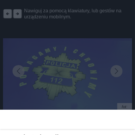
REKLAMA
Nawiguj za pomocą klawiatury, lub gestów na
urządzeniu mobilnym.
fot:
Nastoletni diler z Chorzowa zatrzymany przez