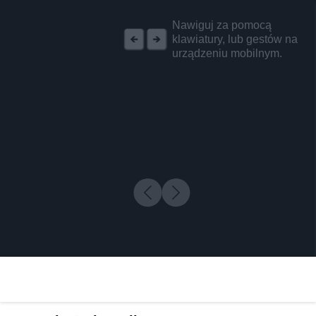
REKLAMA
Nawiguj za pomocą
klawiatury, lub gestów na
urządzeniu mobilnym.