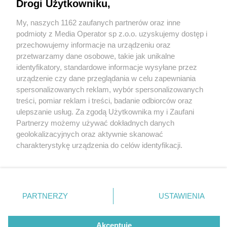
Drogi Użytkowniku,
My, naszych 1162 zaufanych partnerów oraz inne
Wydawca mediów
lokalnych
podmioty z Media Operator sp z.o.o. uzyskujemy dostęp i
przechowujemy informacje na urządzeniu oraz
przetwarzamy dane osobowe, takie jak unikalne
identyfikatory, standardowe informacje wysyłane przez
urządzenie czy dane przeglądania w celu zapewniania
4 / 0
spersonalizowanych reklam, wybór spersonalizowanych
Nie zapomnij
treści, pomiar reklam i treści, badanie odbiorców oraz
zapoznać się z:
polityką prywatności
regulamin korzystania z portali
ulepszanie usług. Za zgodą Użytkownika my i Zaufani
Twoje
miasto
Skontakuj się
z nami
Partnerzy możemy używać dokładnych danych
Piekary Śląskie
Kontakt
geolokalizacyjnych oraz aktywnie skanować
Chorzów
Wydawca
charakterystykę urządzenia do celów identyfikacji.
Tarnowskie Góry
Redakcja
Ruda Śląska
Newsletter
Ponieważ cenimy Twoją prywatność, prosimy o zgodę na
Świętochłowice
Reklama
korzystanie z tych technologii poprzez kliknięcie
Tychy
„Akceptuję”. Zgoda jest dobrowolna i zawsze możesz ją
Bytom
Katowice
zmienić/wycofać klikając przycisk ustawień prywatności
REKLAMA
PARTNERZY
USTAWIENIA
Gliwice
znajdujący się w lewym dolnym rogu strony
. Niektóre
Zabrze
Zagłębie
rodzaje przetwarzania danych nie wymagają zgody
użytkownika, ale masz prawo sprzeciwić się takiemu
Akceptuję