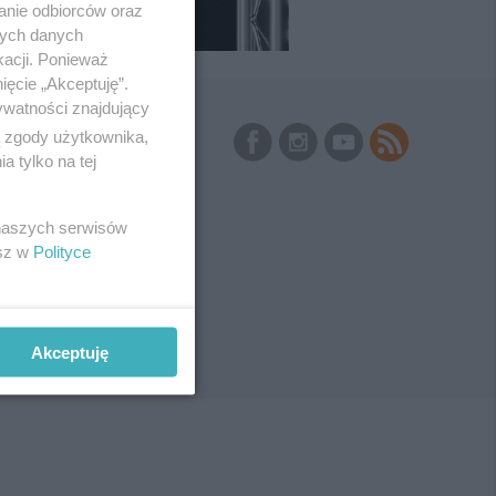
anie odbiorców oraz
nych danych
kacji. Ponieważ
ięcie „Akceptuję”.
ywatności znajdujący
Skontaktuj się
z nami
ą zgody użytkownika,
 tylko na tej
Kontakt
Wydawca
Redakcja
Newsletter
 naszych serwisów
Reklama
esz w
Polityce
Akceptuję