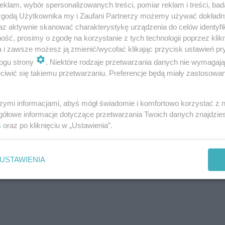
klam, wybór spersonalizowanych treści, pomiar reklam i treści, bad
 zgodą Użytkownika my i Zaufani Partnerzy możemy używać dokład
az aktywnie skanować charakterystykę urządzenia do celów identyfi
ść, prosimy o zgodę na korzystanie z tych technologii poprzez klikn
a i zawsze możesz ją zmienić/wycofać klikając przycisk ustawień pr
Twoje
miasto
ogu strony
. Niektóre rodzaje przetwarzania danych nie wymagaj
iwić się takiemu przetwarzaniu. Preferencje będą miały zastosowania
Piekary Śląskie
Chorzów
i
regulamin korzystania z portali
Tarnowskie Góry
Ruda Śląska
szymi informacjami, abyś mógł świadomie i komfortowo korzystać z
Świętochłowice
gółowe informacje dotyczące przetwarzania Twoich danych znajdzi
Tychy
Bytom
s
oraz po kliknięciu w „Ustawienia”.
Katowice
Gliwice
Zabrze
Zagłębie
USTAWIENIA