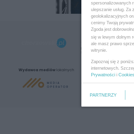
spersonalizowanych re
ulepszanie usług. Za
geolokalizacyjnych or
cenimy Twoją prywatno
Zgoda jest dobrowoln
się w lewym dolnym r
ale masz prawo sprzec
Nie zapomnij
witrynie.
zapoznać się z:
polityką prywatnośc
Zapoznaj się z poniż
internetowych. Szcze
Wydawca mediów
lokalnych
Prywatności
i
Cookie
PARTNERZY