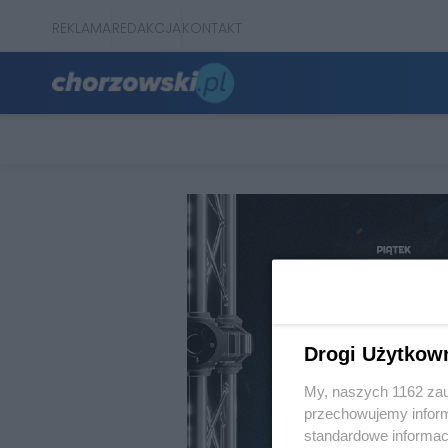
REKLAMA
REDAKCJA
KONTAKT
Drogi Użytkow
My, naszych 1162 zau
przechowujemy informa
standardowe informac