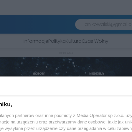
Informacje
Polityka
Kultura
Czas Wolny
REKLAMA
niku,
fanych partnerów oraz inne podmioty z Media Operator sp z.o.o. uz
cje na urządzeniu oraz przetwarzamy dane osobowe, takie jak unika
je wysyłane przez urządzenie czy dane przeglądania w celu zapewn