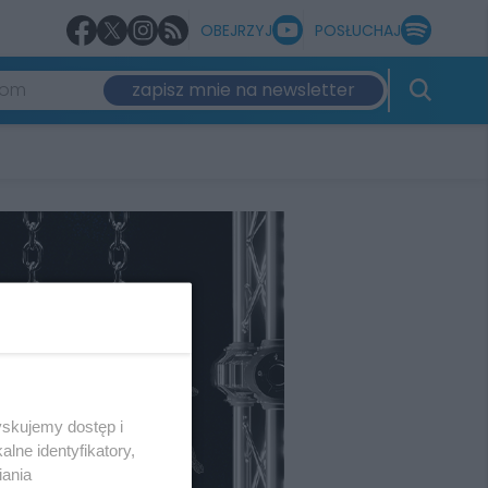
OBEJRZYJ
POSŁUCHAJ
zapisz mnie na newsletter
yskujemy dostęp i
lne identyfikatory,
iania