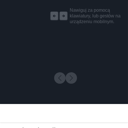
REKLAMA
Nawiguj za pomocą
klawiatury, lub gestów na
urządzeniu mobilnym.