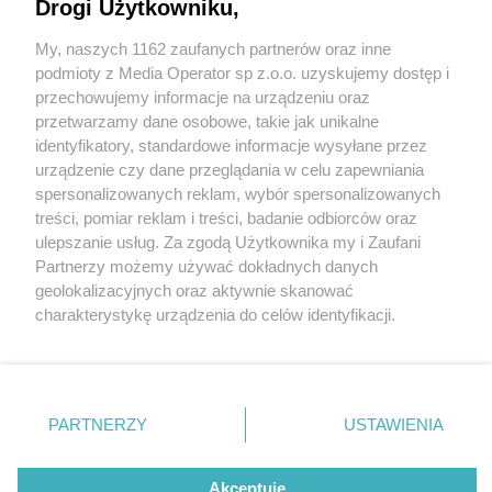
Drogi Użytkowniku,
My, naszych 1162 zaufanych partnerów oraz inne
Wydawca mediów
lokalnych
podmioty z Media Operator sp z.o.o. uzyskujemy dostęp i
przechowujemy informacje na urządzeniu oraz
przetwarzamy dane osobowe, takie jak unikalne
identyfikatory, standardowe informacje wysyłane przez
urządzenie czy dane przeglądania w celu zapewniania
1 / 0
spersonalizowanych reklam, wybór spersonalizowanych
Nie zapomnij
treści, pomiar reklam i treści, badanie odbiorców oraz
zapoznać się z:
polityką prywatności
regulamin korzystania z portali
ulepszanie usług. Za zgodą Użytkownika my i Zaufani
Twoje
miasto
Skontakuj się
z nami
Partnerzy możemy używać dokładnych danych
Piekary Śląskie
Kontakt
geolokalizacyjnych oraz aktywnie skanować
Chorzów
Wydawca
charakterystykę urządzenia do celów identyfikacji.
Tarnowskie Góry
Redakcja
Ruda Śląska
Newsletter
Ponieważ cenimy Twoją prywatność, prosimy o zgodę na
Świętochłowice
Reklama
korzystanie z tych technologii poprzez kliknięcie
Tychy
„Akceptuję”. Zgoda jest dobrowolna i zawsze możesz ją
Bytom
Katowice
zmienić/wycofać klikając przycisk ustawień prywatności
REKLAMA
PARTNERZY
USTAWIENIA
Gliwice
znajdujący się w lewym dolnym rogu strony
. Niektóre
Zabrze
Zagłębie
rodzaje przetwarzania danych nie wymagają zgody
użytkownika, ale masz prawo sprzeciwić się takiemu
Akceptuję