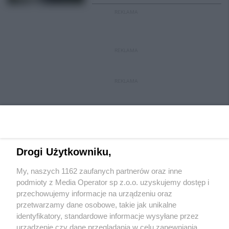
REKLAMA
REKLAMA
REKLAMA
Drogi Użytkowniku,
My, naszych 1162 zaufanych partnerów oraz inne
Wydawca mediów
lokalnych
podmioty z Media Operator sp z.o.o. uzyskujemy dostęp i
przechowujemy informacje na urządzeniu oraz
przetwarzamy dane osobowe, takie jak unikalne
identyfikatory, standardowe informacje wysyłane przez
urządzenie czy dane przeglądania w celu zapewniania