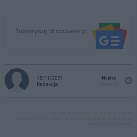
Subskrybuj chorzowski.pl
15/11/2021
Napisz
Redakcja
do mnie
chorzów mieszkanie dla młodych rodzin,
chorzów karola miarki,
chorzów mieszkania komunalne,
urząd miasta chorzów,