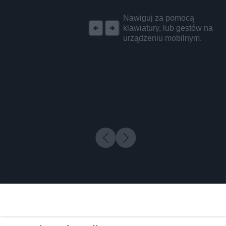
REKLAMA
Nawiguj za pomocą
klawiatury, lub gestów na
urządzeniu mobilnym.