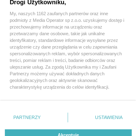
Drogi Użytkowniku,
My, naszych 1162 zaufanych partnerów oraz inne
Wydawca mediów
lokalnych
podmioty z Media Operator sp z.o.o. uzyskujemy dostęp i
przechowujemy informacje na urządzeniu oraz
przetwarzamy dane osobowe, takie jak unikalne
identyfikatory, standardowe informacje wysyłane przez
urządzenie czy dane przeglądania w celu zapewniania
4 / 0
spersonalizowanych reklam, wybór spersonalizowanych
Nie zapomnij
treści, pomiar reklam i treści, badanie odbiorców oraz
zapoznać się z:
polityką prywatności
regulamin korzystania z portali
ulepszanie usług. Za zgodą Użytkownika my i Zaufani
Twoje
miasto
Skontakuj się
z nami
Partnerzy możemy używać dokładnych danych
Piekary Śląskie
Kontakt
geolokalizacyjnych oraz aktywnie skanować
Chorzów
Wydawca
charakterystykę urządzenia do celów identyfikacji.
Tarnowskie Góry
Redakcja
Ruda Śląska
Newsletter
Ponieważ cenimy Twoją prywatność, prosimy o zgodę na
Świętochłowice
Reklama
korzystanie z tych technologii poprzez kliknięcie
Tychy
„Akceptuję”. Zgoda jest dobrowolna i zawsze możesz ją
Bytom
Katowice
zmienić/wycofać klikając przycisk ustawień prywatności
REKLAMA
PARTNERZY
USTAWIENIA
Gliwice
znajdujący się w lewym dolnym rogu strony
. Niektóre
Zabrze
Zagłębie
rodzaje przetwarzania danych nie wymagają zgody
użytkownika, ale masz prawo sprzeciwić się takiemu
Akceptuję