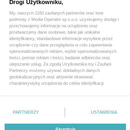
Drogi Użytkowniku,
My, naszych 1160 zaufanych partnerów oraz inne
Wydawca mediów
lokalnych
podmioty z Media Operator sp z.o.o. uzyskujemy dostęp i
przechowujemy informacje na urządzeniu oraz
przetwarzamy dane osobowe, takie jak unikalne
identyfikatory, standardowe informacje wysyłane przez
urządzenie czy dane przeglądania w celu zapewniania
4 / 0
spersonalizowanych reklam, wybór spersonalizowanych
Nie zapomnij
treści, pomiar reklam i treści, badanie odbiorców oraz
zapoznać się z:
polityką prywatności
regulamin korzystania z portali
ulepszanie usług. Za zgodą Użytkownika my i Zaufani
Twoje
miasto
Skontakuj się
z nami
Partnerzy możemy używać dokładnych danych
Piekary Śląskie
Kontakt
geolokalizacyjnych oraz aktywnie skanować
Chorzów
Wydawca
charakterystykę urządzenia do celów identyfikacji.
Tarnowskie Góry
Redakcja
Ruda Śląska
Newsletter
Ponieważ cenimy Twoją prywatność, prosimy o zgodę na
Świętochłowice
Reklama
korzystanie z tych technologii poprzez kliknięcie
Tychy
„Akceptuję”. Zgoda jest dobrowolna i zawsze możesz ją
Bytom
Katowice
zmienić/wycofać klikając przycisk ustawień prywatności
REKLAMA
PARTNERZY
USTAWIENIA
Gliwice
znajdujący się w lewym dolnym rogu strony
. Niektóre
Zabrze
Zagłębie
rodzaje przetwarzania danych nie wymagają zgody
użytkownika, ale masz prawo sprzeciwić się takiemu
Akceptuję