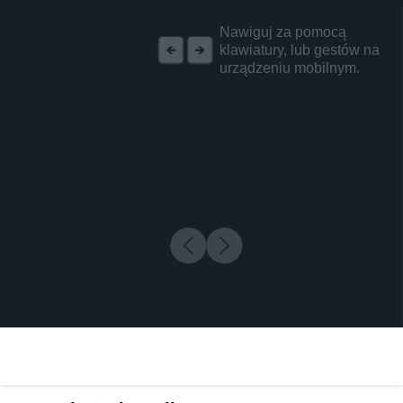
REKLAMA
Nawiguj za pomocą
klawiatury, lub gestów na
urządzeniu mobilnym.