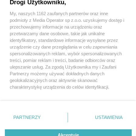
Drogi Użytkowniku,
My, naszych 1162 zaufanych partnerów oraz inne
Wydawca mediów
lokalnych
podmioty z Media Operator sp z.o.o. uzyskujemy dostęp i
przechowujemy informacje na urządzeniu oraz
przetwarzamy dane osobowe, takie jak unikalne
identyfikatory, standardowe informacje wysyłane przez
urządzenie czy dane przeglądania w celu zapewniania
4 / 0
spersonalizowanych reklam, wybór spersonalizowanych
Nie zapomnij
treści, pomiar reklam i treści, badanie odbiorców oraz
zapoznać się z:
polityką prywatności
regulamin korzystania z portali
ulepszanie usług. Za zgodą Użytkownika my i Zaufani
Twoje
miasto
Skontakuj się
z nami
Partnerzy możemy używać dokładnych danych
Piekary Śląskie
Kontakt
geolokalizacyjnych oraz aktywnie skanować
Chorzów
Wydawca
charakterystykę urządzenia do celów identyfikacji.
Tarnowskie Góry
Redakcja
Ruda Śląska
Newsletter
Ponieważ cenimy Twoją prywatność, prosimy o zgodę na
Świętochłowice
Reklama
korzystanie z tych technologii poprzez kliknięcie
Tychy
„Akceptuję”. Zgoda jest dobrowolna i zawsze możesz ją
Bytom
Katowice
zmienić/wycofać klikając przycisk ustawień prywatności
REKLAMA
PARTNERZY
USTAWIENIA
Gliwice
znajdujący się w lewym dolnym rogu strony
. Niektóre
Zabrze
Zagłębie
rodzaje przetwarzania danych nie wymagają zgody
użytkownika, ale masz prawo sprzeciwić się takiemu
Akceptuję