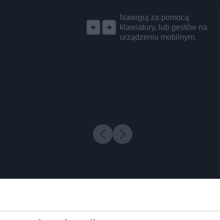
REKLAMA
Nawiguj za pomocą
klawiatury, lub gestów na
urządzeniu mobilnym.