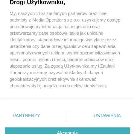
Drogi Użytkowniku,
My, naszych 1162 zaufanych partnerów oraz inne
Wydawca mediów
lokalnych
podmioty z Media Operator sp z.o.o. uzyskujemy dostęp i
przechowujemy informacje na urządzeniu oraz
przetwarzamy dane osobowe, takie jak unikalne
identyfikatory, standardowe informacje wysyłane przez
urządzenie czy dane przeglądania w celu zapewniania
4 / 0
spersonalizowanych reklam, wybór spersonalizowanych
Nie zapomnij
treści, pomiar reklam i treści, badanie odbiorców oraz
zapoznać się z:
polityką prywatności
regulamin korzystania z portali
ulepszanie usług. Za zgodą Użytkownika my i Zaufani
Twoje
miasto
Skontakuj się
z nami
Partnerzy możemy używać dokładnych danych
Piekary Śląskie
Kontakt
geolokalizacyjnych oraz aktywnie skanować
Chorzów
Wydawca
charakterystykę urządzenia do celów identyfikacji.
Tarnowskie Góry
Redakcja
Ruda Śląska
Newsletter
Ponieważ cenimy Twoją prywatność, prosimy o zgodę na
Świętochłowice
Reklama
korzystanie z tych technologii poprzez kliknięcie
Tychy
„Akceptuję”. Zgoda jest dobrowolna i zawsze możesz ją
Bytom
Katowice
zmienić/wycofać klikając przycisk ustawień prywatności
REKLAMA
PARTNERZY
USTAWIENIA
Gliwice
znajdujący się w lewym dolnym rogu strony
. Niektóre
Zabrze
Zagłębie
rodzaje przetwarzania danych nie wymagają zgody
użytkownika, ale masz prawo sprzeciwić się takiemu
Akceptuję