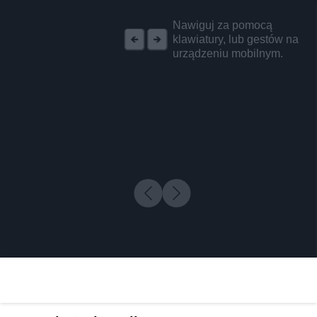
REKLAMA
Nawiguj za pomocą
klawiatury, lub gestów na
urządzeniu mobilnym.