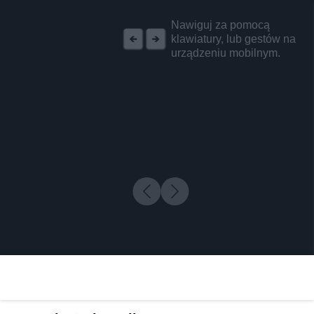
REKLAMA
Nawiguj za pomocą
klawiatury, lub gestów na
urządzeniu mobilnym.