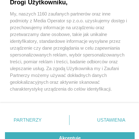
Drogi Użytkowniku,
My, naszych 1160 zaufanych partnerów oraz inne
Wydawca mediów
lokalnych
podmioty z Media Operator sp z.o.o. uzyskujemy dostęp i
przechowujemy informacje na urządzeniu oraz
przetwarzamy dane osobowe, takie jak unikalne
identyfikatory, standardowe informacje wysyłane przez
urządzenie czy dane przeglądania w celu zapewniania
2 / 0
spersonalizowanych reklam, wybór spersonalizowanych
Nie zapomnij
treści, pomiar reklam i treści, badanie odbiorców oraz
zapoznać się z:
polityką prywatności
regulamin korzystania z portali
ulepszanie usług. Za zgodą Użytkownika my i Zaufani
Twoje
miasto
Skontakuj się
z nami
Partnerzy możemy używać dokładnych danych
Piekary Śląskie
Kontakt
geolokalizacyjnych oraz aktywnie skanować
Chorzów
Wydawca
charakterystykę urządzenia do celów identyfikacji.
Tarnowskie Góry
Redakcja
Ruda Śląska
Newsletter
Ponieważ cenimy Twoją prywatność, prosimy o zgodę na
Świętochłowice
Reklama
korzystanie z tych technologii poprzez kliknięcie
Tychy
„Akceptuję”. Zgoda jest dobrowolna i zawsze możesz ją
Bytom
Katowice
zmienić/wycofać klikając przycisk ustawień prywatności
REKLAMA
PARTNERZY
USTAWIENIA
Gliwice
znajdujący się w lewym dolnym rogu strony
. Niektóre
Zabrze
Zagłębie
rodzaje przetwarzania danych nie wymagają zgody
użytkownika, ale masz prawo sprzeciwić się takiemu
Akceptuję