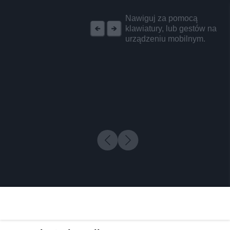
REKLAMA
Nawiguj za pomocą
klawiatury, lub gestów na
urządzeniu mobilnym.