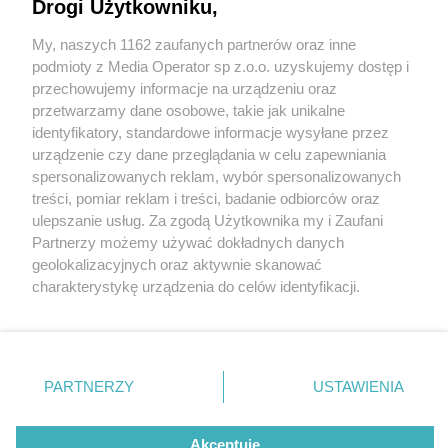
Drogi Użytkowniku,
My, naszych 1162 zaufanych partnerów oraz inne
Wydawca mediów
lokalnych
podmioty z Media Operator sp z.o.o. uzyskujemy dostęp i
przechowujemy informacje na urządzeniu oraz
przetwarzamy dane osobowe, takie jak unikalne
identyfikatory, standardowe informacje wysyłane przez
urządzenie czy dane przeglądania w celu zapewniania
5 / 0
spersonalizowanych reklam, wybór spersonalizowanych
Nie zapomnij
treści, pomiar reklam i treści, badanie odbiorców oraz
zapoznać się z:
polityką prywatności
regulamin korzystania z portali
ulepszanie usług. Za zgodą Użytkownika my i Zaufani
Twoje
miasto
Skontakuj się
z nami
Partnerzy możemy używać dokładnych danych
Piekary Śląskie
Kontakt
geolokalizacyjnych oraz aktywnie skanować
Chorzów
Wydawca
charakterystykę urządzenia do celów identyfikacji.
Tarnowskie Góry
Redakcja
Ruda Śląska
Newsletter
Ponieważ cenimy Twoją prywatność, prosimy o zgodę na
Świętochłowice
Reklama
korzystanie z tych technologii poprzez kliknięcie
Tychy
„Akceptuję”. Zgoda jest dobrowolna i zawsze możesz ją
Bytom
Katowice
zmienić/wycofać klikając przycisk ustawień prywatności
REKLAMA
PARTNERZY
USTAWIENIA
Gliwice
znajdujący się w lewym dolnym rogu strony
. Niektóre
Zabrze
Zagłębie
rodzaje przetwarzania danych nie wymagają zgody
użytkownika, ale masz prawo sprzeciwić się takiemu
Akceptuję