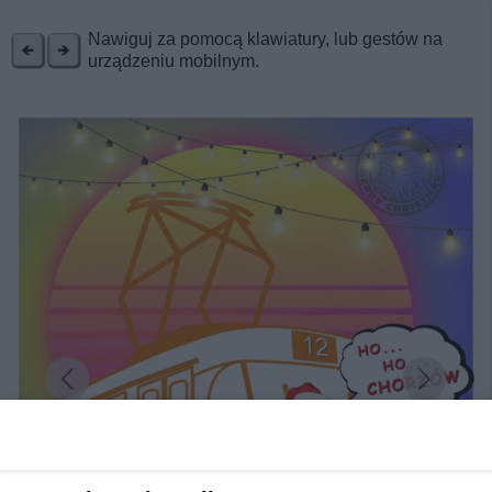
REKLAMA
Nawiguj za pomocą klawiatury, lub gestów na
urządzeniu mobilnym.