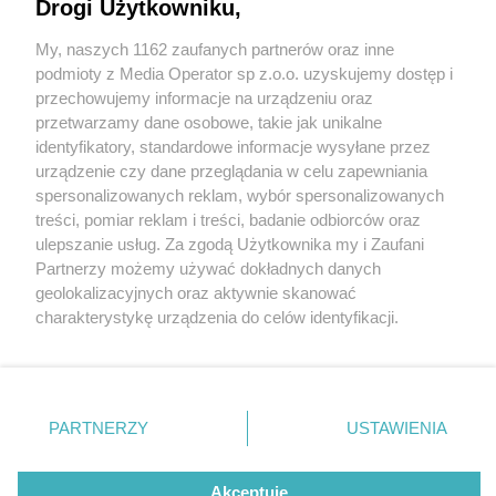
Drogi Użytkowniku,
My, naszych 1162 zaufanych partnerów oraz inne
Wydawca mediów
lokalnych
podmioty z Media Operator sp z.o.o. uzyskujemy dostęp i
przechowujemy informacje na urządzeniu oraz
przetwarzamy dane osobowe, takie jak unikalne
identyfikatory, standardowe informacje wysyłane przez
urządzenie czy dane przeglądania w celu zapewniania
spersonalizowanych reklam, wybór spersonalizowanych
Nie zapomnij
treści, pomiar reklam i treści, badanie odbiorców oraz
zapoznać się z:
polityką prywatności
regulamin korzystania z portali
ulepszanie usług. Za zgodą Użytkownika my i Zaufani
Twoje
miasto
Skontakuj się
z nami
Partnerzy możemy używać dokładnych danych
fot:
Piekary Śląskie
Kontakt
geolokalizacyjnych oraz aktywnie skanować
Chorzów
Wydawca
charakterystykę urządzenia do celów identyfikacji.
Tarnowskie Góry
Redakcja
„Mikołajkowy Tramwaj Mundurowy” będzie jeździł
Ruda Śląska
Newsletter
Ponieważ cenimy Twoją prywatność, prosimy o zgodę na
przez Chorzów. Świąteczna atrakcja i akcja
Świętochłowice
Reklama
korzystanie z tych technologii poprzez kliknięcie
edukacyjna
Tychy
„Akceptuję”. Zgoda jest dobrowolna i zawsze możesz ją
Bytom
Katowice
zmienić/wycofać klikając przycisk ustawień prywatności
2 / 2
PARTNERZY
USTAWIENIA
Gliwice
znajdujący się w lewym dolnym rogu strony
. Niektóre
Zabrze
„Mikołajkowy Tramwaj
Zagłębie
rodzaje przetwarzania danych nie wymagają zgody
użytkownika, ale masz prawo sprzeciwić się takiemu
Akceptuję